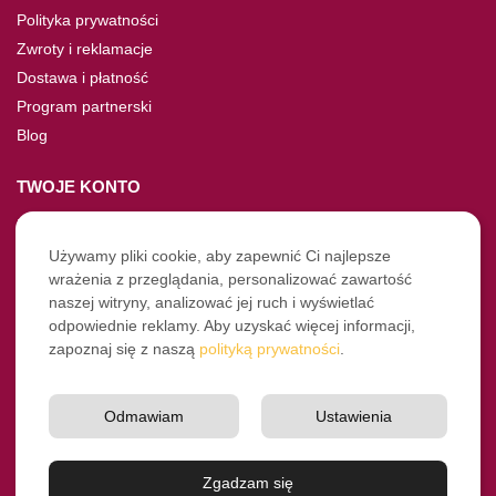
Polityka prywatności
Zwroty i reklamacje
Dostawa i płatność
Program partnerski
Blog
TWOJE KONTO
Moje konto
Nie pamiętasz hasła?
Używamy pliki cookie, aby zapewnić Ci najlepsze
wrażenia z przeglądania, personalizować zawartość
Twoje zamówienia
naszej witryny, analizować jej ruch i wyświetlać
odpowiednie reklamy. Aby uzyskać więcej informacji,
NASZE SOCIALE
zapoznaj się z naszą
polityką prywatności
.
Facebook
Instagram
Odmawiam
Ustawienia
YouTube
© Pro-Fryz.pl 2021-2026
Zgadzam się