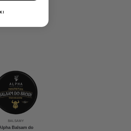
KI
BALSAMY
Alpha Balsam do