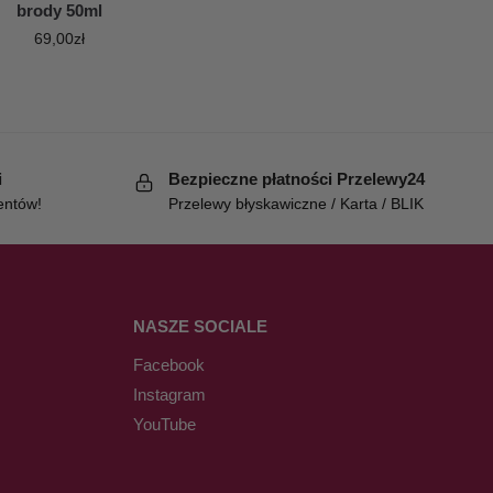
brody 50ml
69,00
zł
i
Bezpieczne płatności Przelewy24
entów!
Przelewy błyskawiczne / Karta / BLIK
NASZE SOCIALE
Facebook
Instagram
YouTube