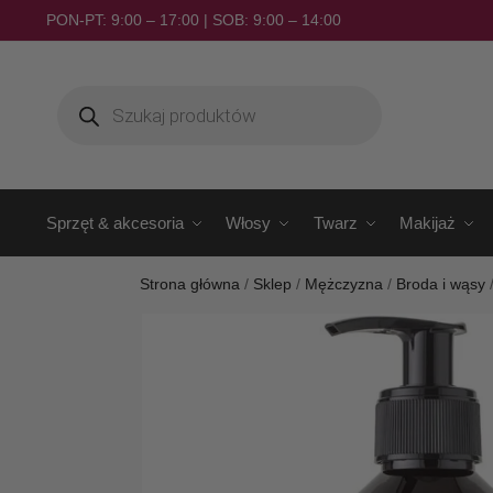
PON-PT: 9:00 – 17:00 | SOB: 9:00 – 14:00
Sprzęt & akcesoria
Włosy
Twarz
Makijaż
Strona główna
/
Sklep
/
Mężczyzna
/
Broda i wąsy