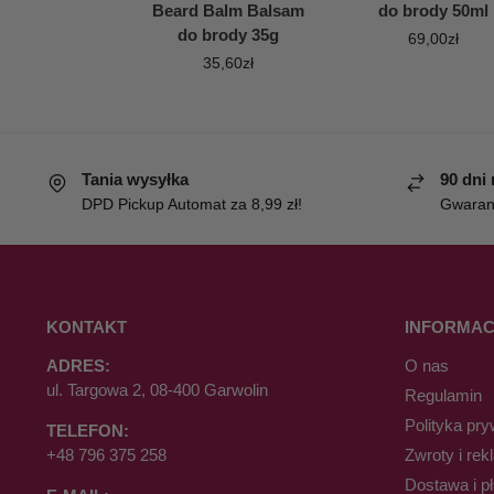
Beard Balm Balsam
do brody 50ml
do brody 35g
69,00
zł
35,60
zł
Tania wysyłka
90 dni
DPD Pickup Automat za 8,99 zł!
Gwaranc
KONTAKT
INFORMAC
ADRES:
O nas
ul. Targowa 2, 08-400 Garwolin
Regulamin
Polityka pry
TELEFON:
+48 796 375 258
Zwroty i rek
Dostawa i p