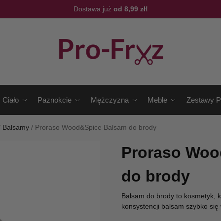
Dostawa już
od 8,99 zł!
Ciało
Paznokcie
Mężczyzna
Meble
Zestawy P
/
Balsamy
/
Proraso Wood&Spice Balsam do brody
Proraso Woo
do brody
Balsam do brody to kosmetyk, któ
konsystencji balsam szybko się 