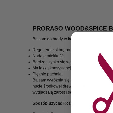
PRORASO WOOD&SPICE 
Balsam do brody to kosmetyk, który nawilża z
Regeneruje skórę po goleniu
Nadaje miękkość
Bardzo szybko się wchłania
Ma lekką konsystencję
Pięknie pachnie
Balsam wyróżnia się wyrazistym zapachem, k
nucie środkowej drewno cedrowe i sandałowe,
wygładzają zarost i skórę, przyspieszając jej
Sposób użycia:
Rozprowadź balsam na brodz