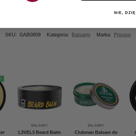
i miękka w dotyku skóra po goleniu.
NIE, DZIĘ
SKU:
GAB0809
Kategoria:
Balsamy
Marka:
Proraso
!
BALSAMY
BALSAMY
xer
L3VEL3 Beard Balm
Clubman Balsam do