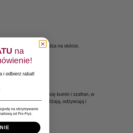
chłania i łatwo rozprowadza na skórze.
ATU
na
ówienie!
 i odbierz rabat!
nych nutach znajdują się kumin i szafran, w
witaminę E, które nawilżają, odżywiają i
zgodę na otrzymywanie
ailową od Pro-Fryz.
NIE