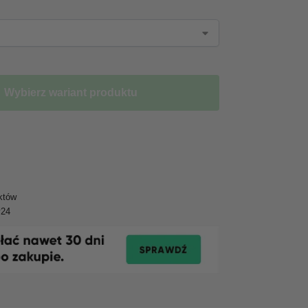
Wybierz wariant produktu
któw
y24