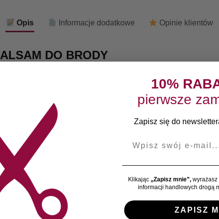
Opis
Informacje dodatkowe
Opinie klientów
BALSAM DO BRODY
arost i skórę. Dzięki płynnej konsystencji balsam szybko się w
10% RAB
pierwsze zam
Zapisz się do newslettera
E-mail
tóry łączy klasyczne aromaty drewna i mocnych przypraw. W gór
 a w dolnej wanilia i czystek. Dodatkowo zawiera masło shea i 
 gojenie i regenerację.
Klikając
„Zapisz mnie”,
wyrażasz 
informacji handlowych drogą m
ie i delikatnie wmasuj.
ZAPISZ M