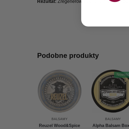
Rezultat:
Zregenerowana, nawilżona, gładka 
Podobne produkty
Nowość
BALSAMY
BALSAMY
Reuzel Wood&Spice
Alpha Balsam Bo