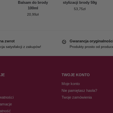
Balsam do brody
stylizacji brody 59g
100ml
53,75
zł
20,99
zł
 na zwrot
Gwarancja oryginalnośc
ja satysfakcji z zakupów!
Produkty prosto od produc
JE
TWOJE KONTO
Moje konto
Nie pamiętasz hasła?
watności
Twoje zamówienia
lamacje
łatność