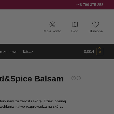
+48 796 375 258
Moje konto
Blog
Ulubione
rezentowe
Tatuaż
0,00
zł
0
d&Spice Balsam
ry nawilża zarost i skórę. Dzięki płynnej
wchłania i łatwo rozprowadza na skórze.