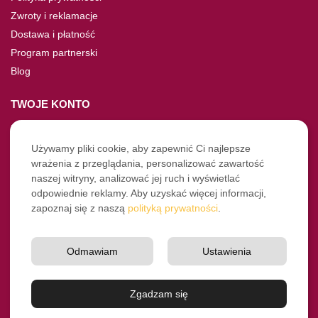
Zwroty i reklamacje
Dostawa i płatność
Program partnerski
Blog
TWOJE KONTO
Moje konto
Nie pamiętasz hasła?
Używamy pliki cookie, aby zapewnić Ci najlepsze
wrażenia z przeglądania, personalizować zawartość
Twoje zamówienia
naszej witryny, analizować jej ruch i wyświetlać
odpowiednie reklamy. Aby uzyskać więcej informacji,
NASZE SOCIALE
zapoznaj się z naszą
polityką prywatności
.
Facebook
Instagram
Odmawiam
Ustawienia
YouTube
© Pro-Fryz.pl 2021-2026
Zgadzam się