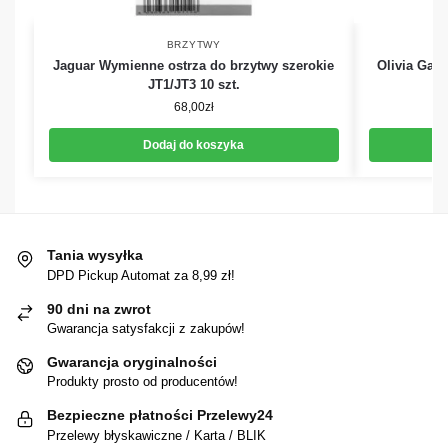
BRZYTWY
Jaguar Wymienne ostrza do brzytwy szerokie
Olivia Gard
JT1/JT3 10 szt.
68,00
zł
Dodaj do koszyka
Tania wysyłka
DPD Pickup Automat za 8,99 zł!
90 dni na zwrot
Gwarancja satysfakcji z zakupów!
Gwarancja oryginalności
Produkty prosto od producentów!
Bezpieczne płatności Przelewy24
Przelewy błyskawiczne / Karta / BLIK