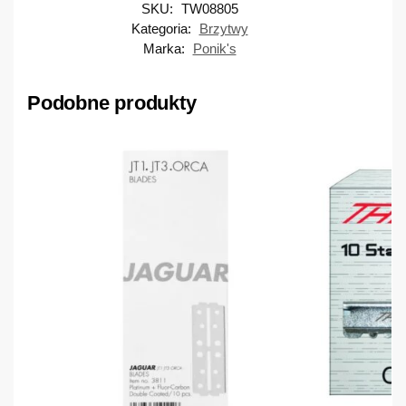
SKU:
TW08805
Kategoria:
Brzytwy
Marka:
Ponik's
Podobne produkty