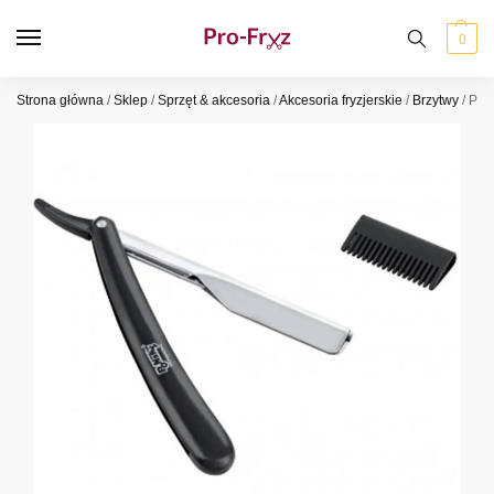
0
Strona główna
/
Sklep
/
Sprzęt & akcesoria
/
Akcesoria fryzjerskie
/
Brzytwy
/
Poni