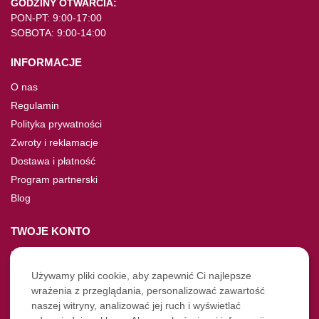
GODZINY OTWARCIA:
PON-PT: 9:00-17:00
SOBOTA: 9:00-14:00
INFORMACJE
O nas
Regulamin
Polityka prywatności
Zwroty i reklamacje
Dostawa i płatność
Program partnerski
Blog
TWOJE KONTO
Moje konto
Nie pamiętasz hasła?
Używamy pliki cookie, aby zapewnić Ci najlepsze
wrażenia z przeglądania, personalizować zawartość
Twoje zamówienia
naszej witryny, analizować jej ruch i wyświetlać