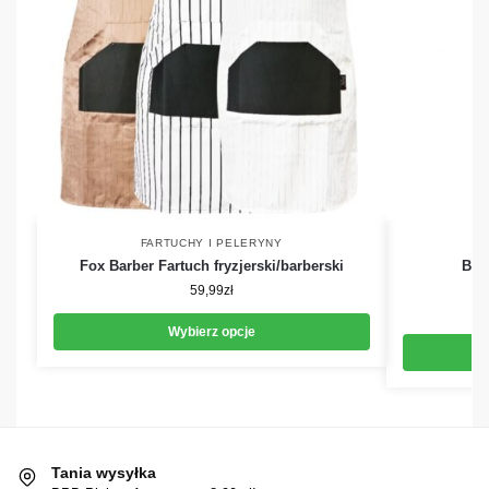
FARTUCHY I PELERYNY
Fox Barber Fartuch fryzjerski/barberski
Bea
59,99
zł
Wybierz opcje
Tania wysyłka