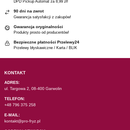
DPD Pickup Automat za 8,99 zł!
90 dni na zwrot
Gwarancja satysfakcji z zakupów!
Gwarancja oryginalności
Produkty prosto od producentów!
Bezpieczne płatności Przelewy24
Przelewy błyskawiczne / Karta / BLIK
KONTAKT
ADRES:
ul. Targowa 2, 08-400 Garwolin
TELEFON:
+48 796 375 258
E-MAIL:
kontakt@pro-fryz.pl