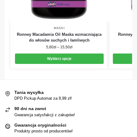
MASKI
Ronney Macadamia Oil Maska wzmacniająca
Ronney Cl
do włosów suchych i łamliwych
5,60
zł
–
15,50
zł
Wybierz opcje
Tania wysyłka
DPD Pickup Automat za 8,99 zł!
90 dni na zwrot
Gwarancja satysfakcji z zakupów!
Gwarancja oryginalności
Produkty prosto od producentów!