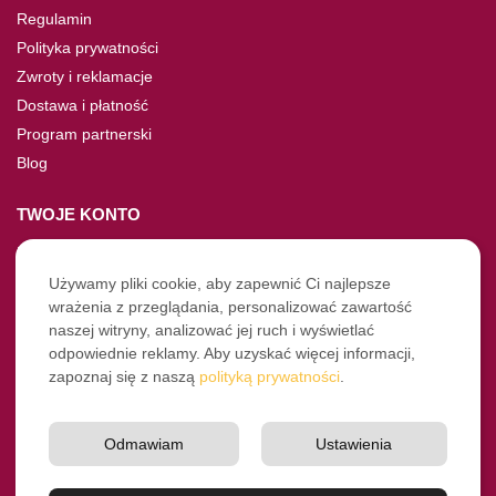
Regulamin
Polityka prywatności
Zwroty i reklamacje
Dostawa i płatność
Program partnerski
Blog
TWOJE KONTO
Moje konto
Nie pamiętasz hasła?
Używamy pliki cookie, aby zapewnić Ci najlepsze
wrażenia z przeglądania, personalizować zawartość
Twoje zamówienia
naszej witryny, analizować jej ruch i wyświetlać
odpowiednie reklamy. Aby uzyskać więcej informacji,
NASZE SOCIALE
zapoznaj się z naszą
polityką prywatności
.
Facebook
Instagram
Odmawiam
Ustawienia
YouTube