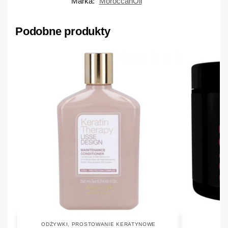
Marka:
MoroccanOil
Podobne produkty
ODŻYWKI
,
PROSTOWANIE KERATYNOWE