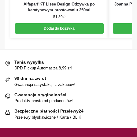
Alfaparf KT Lisse Design Odżywka po
Joanna Prof
keratynowym prostowaniu 250ml
51,30
zł
Dodaj do koszyka
Tania wysyłka
DPD Pickup Automat za 8,99 zł!
90 dni na zwrot
Gwarancja satysfakcji z zakupów!
Gwarancja oryginalności
Produkty prosto od producentów!
Bezpieczne płatności Przelewy24
Przelewy błyskawiczne / Karta / BLIK