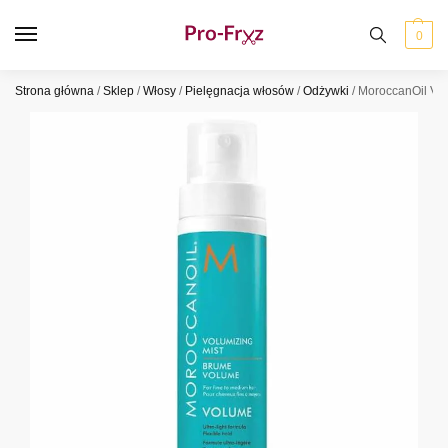
0
Strona główna
/
Sklep
/
Włosy
/
Pielęgnacja włosów
/
Odżywki
/
MoroccanOil Vo