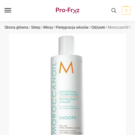
0
Strona główna
/
Sklep
/
Włosy
/
Pielęgnacja włosów
/
Odżywki
/
MoroccanOil Sm