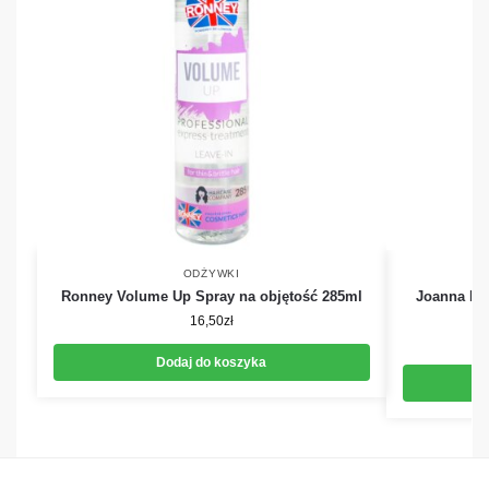
ODŻYWKI
Ronney Volume Up Spray na objętość 285ml
Joanna Pro
16,50
zł
Dodaj do koszyka