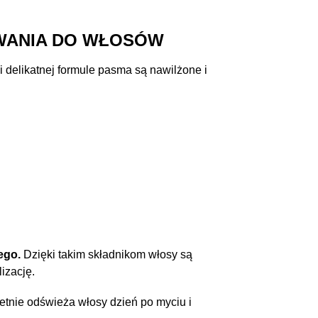
IWANIA DO WŁOSÓW
 delikatnej formule pasma są nawilżone i
ego.
Dzięki takim składnikom włosy są
izację.
tnie odświeża włosy dzień po myciu i