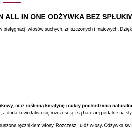
N ALL IN ONE ODŻYWKA BEZ SPŁUK
 pielęgnacji włosów suchych, zniszczonych i matowych. Dzięki
nikowy
, oraz
roślinną keratynę
i
cukry pochodzenia naturaln
 a dodatkowo łatwo się rozczesują i są bardziej podatne na styl
uszone ręcznikiem włosy. Rozczesz i ułóż włosy. Odżywka świe