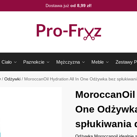
Dostawa już
od 8,99 zł!
Ciało
Paznokcie
Mężczyzna
Meble
Zestawy P
w
/
Odżywki
/
MoroccanOil Hydration All In One Odżywka bez spłukiwan
MoroccanOil 
One Odżywka
spłukiwania
Odżywka Moroccanoil idealnie s