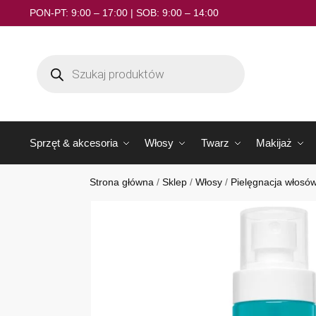
PON-PT: 9:00 – 17:00 | SOB: 9:00 – 14:00
Sprzęt & akcesoria
Włosy
Twarz
Makijaż
Strona główna
/
Sklep
/
Włosy
/
Pielęgnacja włosó