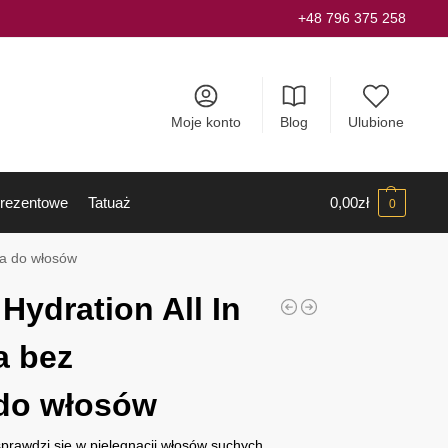
+48 796 375 258
Moje konto
Blog
Ulubione
rezentowe
Tatuaż
0,00
zł
0
ia do włosów
Hydration All In
 bez
 do włosów
prawdzi się w pielęgnacji włosów suchych,