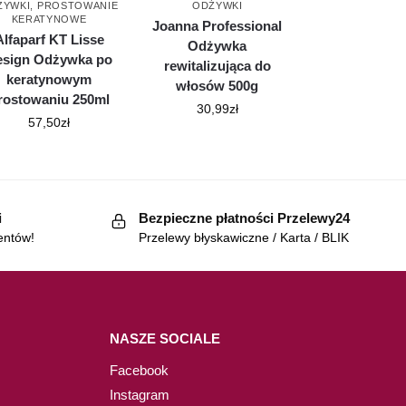
ŻYWKI
,
PROSTOWANIE
ODŻYWKI
KERATYNOWE
Joanna Professional
Alfaparf KT Lisse
Odżywka
esign Odżywka po
rewitalizująca do
keratynowym
włosów 500g
rostowaniu 250ml
30,99
zł
57,50
zł
i
Bezpieczne płatności Przelewy24
entów!
Przelewy błyskawiczne / Karta / BLIK
NASZE SOCIALE
Facebook
Instagram