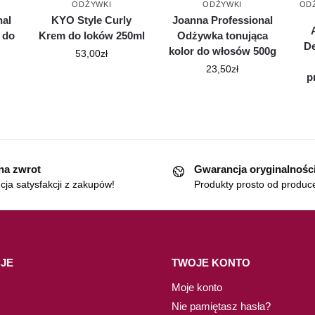
ODŻYWKI
ODŻYWKI
OD
nal
KYO Style Curly
Joanna Professional
 do
Krem do loków 250ml
Odżywka tonująca
D
kolor do włosów 500g
53,00
zł
23,50
zł
p
 na zwrot
Gwarancja oryginalnośc
ja satysfakcji z zakupów!
Produkty prosto od produc
JE
TWOJE KONTO
Moje konto
Nie pamiętasz hasła?