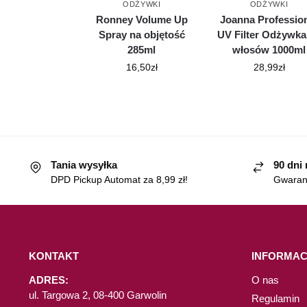
ODŻYWKI
ODŻYWKI
Ronney Volume Up
Joanna Professio
Spray na objętość
UV Filter Odżywka
285ml
włosów 1000ml
16,50
zł
28,99
zł
Tania wysyłka
90 dni
DPD Pickup Automat za 8,99 zł!
Gwaranc
KONTAKT
INFORMAC
ADRES:
O nas
ul. Targowa 2, 08-400 Garwolin
Regulamin