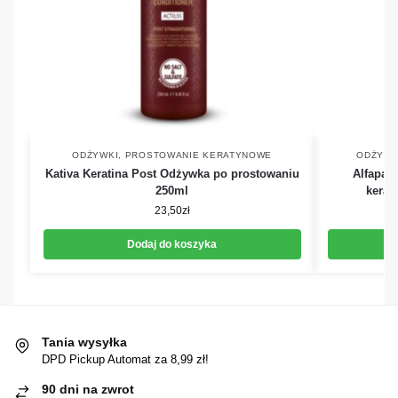
ODŻYWKI
,
PROSTOWANIE KERATYNOWE
ODŻYWK
Kativa Keratina Post Odżywka po prostowaniu
Alfapar
250ml
kerat
23,50
zł
Dodaj do koszyka
Tania wysyłka
DPD Pickup Automat za 8,99 zł!
90 dni na zwrot