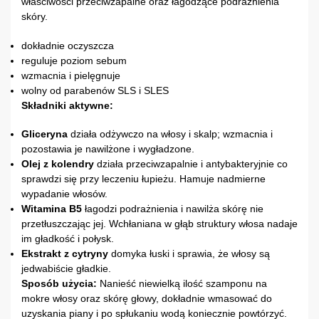
właściwości przeciwzapalne oraz łagodzące podrażnienia
skóry.
dokładnie oczyszcza
reguluje poziom sebum
wzmacnia i pielęgnuje
wolny od parabenów SLS i SLES
Składniki aktywne:
Gliceryna
działa odżywczo na włosy i skalp; wzmacnia i
pozostawia je nawilżone i wygładzone.
Olej z kolendry
działa przeciwzapalnie i antybakteryjnie co
sprawdzi się przy leczeniu łupieżu. Hamuje nadmierne
wypadanie włosów.
Witamina B5
łagodzi podrażnienia i nawilża skórę nie
przetłuszczając jej. Wchłaniana w głąb struktury włosa nadaje
im gładkość i połysk.
Ekstrakt z cytryny
domyka łuski i sprawia, że włosy są
jedwabiście gładkie.
Sposób użycia:
Nanieść niewielką ilość szamponu na
mokre włosy oraz skórę głowy, dokładnie wmasować do
uzyskania piany i po spłukaniu wodą koniecznie powtórzyć.