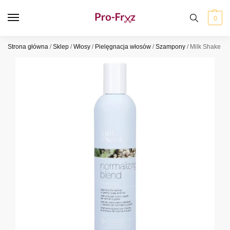
0
Strona główna
/
Sklep
/
Włosy
/
Pielęgnacja włosów
/
Szampony
/
Milk Shake No