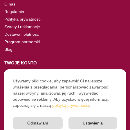
O nas
Regulamin
Polityka prywatności
Zwroty i reklamacje
Dostawa i płatność
Program partnerski
Blog
TWOJE KONTO
Moje konto
Nie pamiętasz hasła?
Używamy pliki cookie, aby zapewnić Ci najlepsze
wrażenia z przeglądania, personalizować zawartość
Twoje zamówienia
naszej witryny, analizować jej ruch i wyświetlać
odpowiednie reklamy. Aby uzyskać więcej informacji,
NASZE SOCIALE
zapoznaj się z naszą
polityką prywatności
.
Facebook
Instagram
Odmawiam
Ustawienia
YouTube