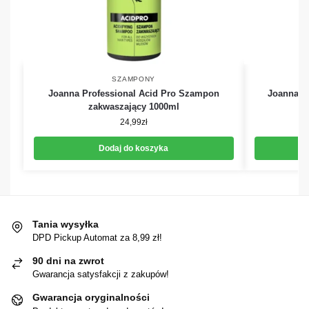
SZAMPONY
Joanna Professional Acid Pro Szampon
Joanna P
zakwaszający 1000ml
24,99
zł
Dodaj do koszyka
Tania wysyłka
DPD Pickup Automat za 8,99 zł!
90 dni na zwrot
Gwarancja satysfakcji z zakupów!
Gwarancja oryginalności