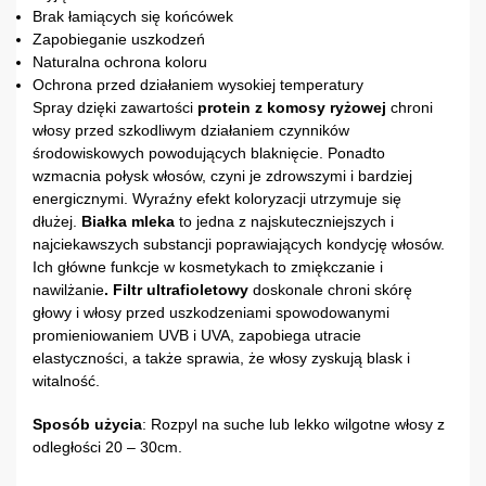
Brak łamiących się końcówek
Zapobieganie uszkodzeń
Naturalna ochrona koloru
Ochrona przed działaniem wysokiej temperatury
Spray dzięki zawartości
protein z komosy ryżowej
chroni
włosy przed szkodliwym działaniem czynników
środowiskowych powodujących blaknięcie. Ponadto
wzmacnia połysk włosów, czyni je zdrowszymi i bardziej
energicznymi. Wyraźny efekt koloryzacji utrzymuje się
dłużej.
Białka mleka
to jedna z najskuteczniejszych i
najciekawszych substancji poprawiających kondycję włosów.
Ich główne funkcje w kosmetykach to zmiękczanie i
nawilżanie
. Filtr ultrafioletowy
doskonale chroni skórę
głowy i włosy przed uszkodzeniami spowodowanymi
promieniowaniem UVB i UVA, zapobiega utracie
elastyczności, a także sprawia, że ​​włosy zyskują blask i
witalność.
Sposób użycia
: Rozpyl na suche lub lekko wilgotne włosy z
odległości 20 – 30cm.