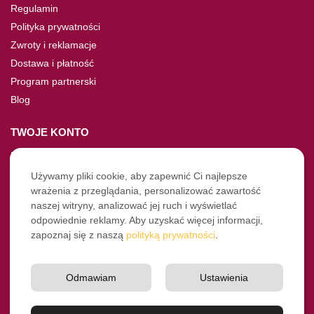
Regulamin
Polityka prywatności
Zwroty i reklamacje
Dostawa i płatność
Program partnerski
Blog
TWOJE KONTO
Moje konto
Nie pamiętasz hasła?
Używamy pliki cookie, aby zapewnić Ci najlepsze
wrażenia z przeglądania, personalizować zawartość
Twoje zamówienia
naszej witryny, analizować jej ruch i wyświetlać
odpowiednie reklamy. Aby uzyskać więcej informacji,
NASZE SOCIALE
zapoznaj się z naszą
polityką prywatności
.
Facebook
Instagram
Odmawiam
Ustawienia
YouTube