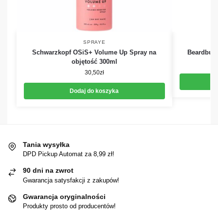
SPRAYE
Schwarzkopf OSiS+ Volume Up Spray na
Beardbury
objętość 300ml
30,50
zł
Dodaj do koszyka
Tania wysyłka
DPD Pickup Automat za 8,99 zł!
90 dni na zwrot
Gwarancja satysfakcji z zakupów!
Gwarancja oryginalności
Produkty prosto od producentów!