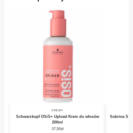
KREMY
Schwarzkopf OSiS+ Upload Krem do włosów
Subrina Sty
200ml
37,50
zł