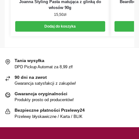
Joanna Styling Pasta matująca z glinką do
Beardbur
włosów 90g
15,50
zł
Dodaj do koszyka
Tania wysyłka
DPD Pickup Automat za 8,99 zł!
90 dni na zwrot
Gwarancja satysfakcji z zakupów!
Gwarancja oryginalności
Produkty prosto od producentów!
Bezpieczne płatności Przelewy24
Przelewy błyskawiczne / Karta / BLIK