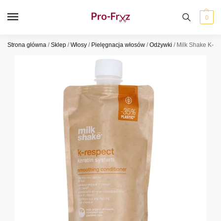
0
Strona główna
/
Sklep
/
Włosy
/
Pielęgnacja włosów
/
Odżywki
/
Milk Shake K-R