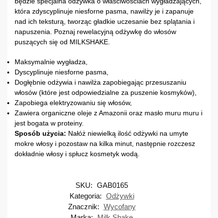
będzie specjalna odżywka o właściwościach wygładzających,
która zdyscyplinuje niesforne pasma, nawilży je i zapanuje
nad ich teksturą, tworząc gładkie uczesanie bez splątania i
napuszenia. Poznaj rewelacyjną odżywkę do włosów
puszących się od MILKSHAKE.
Maksymalnie wygładza,
Dyscyplinuje niesforne pasma,
Dogłębnie odżywia i nawilża zapobiegając przesuszaniu
włosów (które jest odpowiedzialne za puszenie kosmyków),
Zapobiega elektryzowaniu się włosów,
Zawiera organiczne oleje z Amazonii oraz masło muru muru i
jest bogata w proteiny.
Sposób użycia:
Nałóż niewielką ilość odżywki na umyte
mokre włosy i pozostaw na kilka minut, następnie rozczesz
dokładnie włosy i spłucz kosmetyk wodą.
SKU:
GAB0165
Kategoria:
Odżywki
Znacznik:
Wycofany
Marka:
Milk Shake