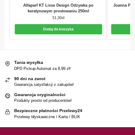
Alfaparf KT Lisse Design Odżywka po
Joanna Pro
keratynowym prostowaniu 250ml
51,30
zł
Dodaj do koszyka
Tania wysyłka
DPD Pickup Automat za 8,99 zł!
90 dni na zwrot
Gwarancja satysfakcji z zakupów!
Gwarancja oryginalności
Produkty prosto od producentów!
Bezpieczne płatności Przelewy24
Przelewy błyskawiczne / Karta / BLIK