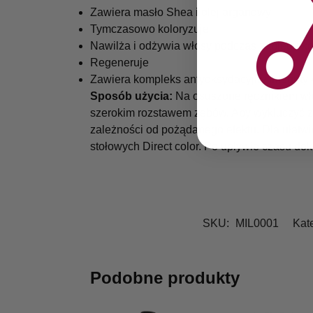
Zawiera masło Shea i olej arganowy
Tymczasowo koloryzuje
Nawilża i odżywia włosy podczas zabiegu ko
Regeneruje
Zawiera kompleks antyoksydacyjny Integrity
Sposób użycia:
Na osuszone ręcznikiem wło
szerokim rozstawem zębów. Aby wykluczyć za
zależności od pożądanego efektu. Dla ułatwi
stołowych Direct color. Po upływie czasu dok
SKU:
MIL0001
Kat
Podobne produkty