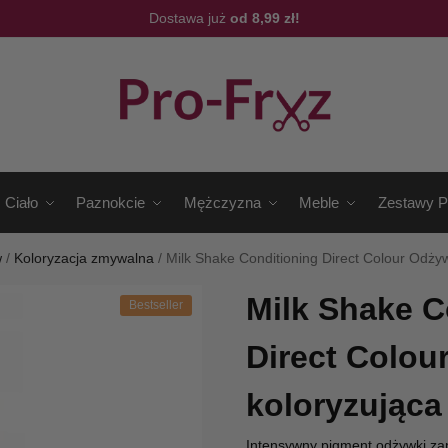
Dostawa już
od 8,99 zł!
Ciało
Paznokcie
Mężczyzna
Meble
Zestawy P
w
/
Koloryzacja zmywalna
/
Milk Shake Conditioning Direct Colour Odży
Milk Shake C
Bestseller
Direct Colou
koloryzująca
Intensywny pigment odżywki zap