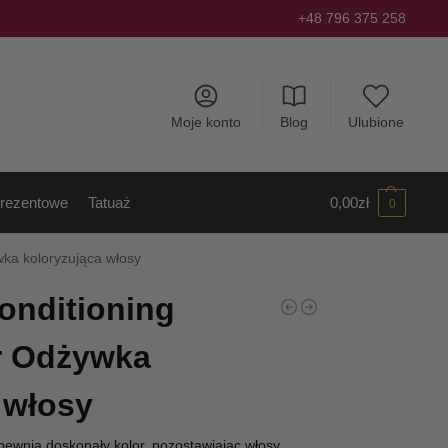
+48 796 375 258
Moje konto
Blog
Ulubione
rezentowe
Tatuaż
0,00
zł
0
wka koloryzująca włosy
onditioning
r Odżywka
 włosy
ewnia doskonały kolor, pozostawiając włosy