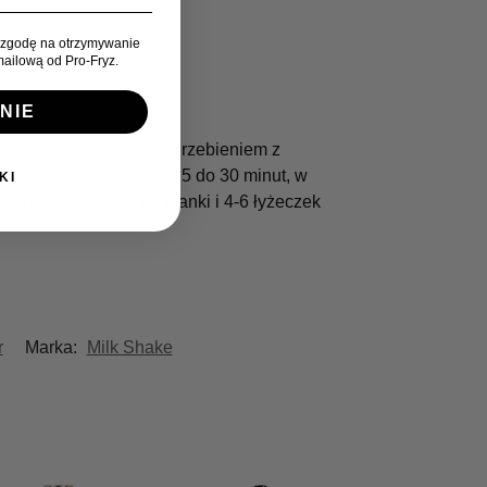
zgodę na otrzymywanie
ailową od Pro-Fryz.
NIE
e, rozczesując włosy grzebieniem z
ozostaw na włosach od 5 do 30 minut, w
KI
m
w proporcji ok 20 ml pianki i 4-6 łyżeczek
r
Marka:
Milk Shake