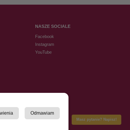
NASZE SOCIALE
Facebook
Instagram
YouTube
wienia
Odmawiam
Masz pytanie? Napisz!