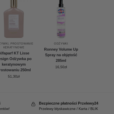
ŻYWKI
,
PROSTOWANIE
ODŻYWKI
KERATYNOWE
Ronney Volume Up
Alfaparf KT Lisse
Spray na objętość
esign Odżywka po
285ml
keratynowym
16,50
zł
rostowaniu 250ml
51,30
zł
i
Bezpieczne płatności Przelewy24
entów!
Przelewy błyskawiczne / Karta / BLIK