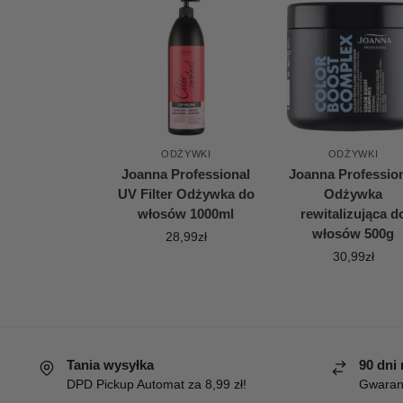
ODŻYWKI
ODŻYWKI
Joanna Professional
Joanna Professio
UV Filter Odżywka do
Odżywka
włosów 1000ml
rewitalizująca d
włosów 500g
28,99
zł
30,99
zł
Tania wysyłka
90 dni
DPD Pickup Automat za 8,99 zł!
Gwaranc