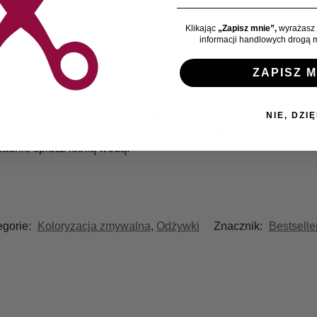
Klikając
„Zapisz mnie”,
wyrażasz 
informacji handlowych drogą m
loryzacji
ZAPISZ M
 41
sy nałóż odpowiednią ilość produktu. Rozprowadź równomierni
barwienie skóry głowy, emulguj okrężnymi ruchami. Produkt p
NIE, DZIĘ
enia aplikacji zaleca się wykonanie mieszanki z
Whipper crea
ładnie spłucz letnią wodą.
egorie:
Koloryzacja zmywalna
,
Odżywki
Znacznik:
Bestselle