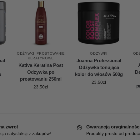
ODŻYWKI
,
PROSTOWANIE
ODŻYWKI
OD
KERATYNOWE
nal
Joanna Professional
Kativa Keratina Post
Odżywka tonująca
Odżywka po
D
o
kolor do włosów 500g
prostowaniu 250ml
23,50
zł
p
23,50
zł
 na zwrot
Gwarancja oryginalnośc
ja satysfakcji z zakupów!
Produkty prosto od produc