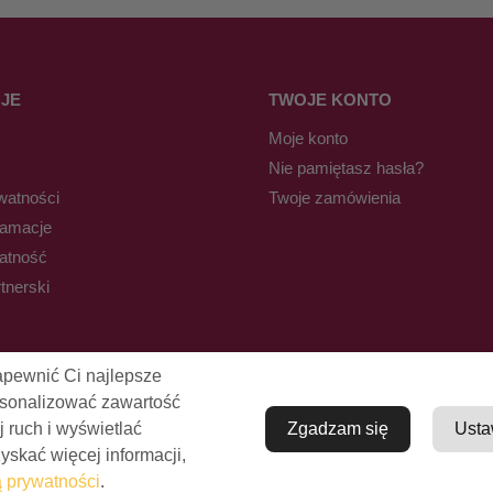
JE
TWOJE KONTO
Moje konto
Nie pamiętasz hasła?
watności
Twoje zamówienia
lamacje
łatność
tnerski
apewnić Ci najlepsze
rsonalizować zawartość
j ruch i wyświetlać
Zgadzam się
Usta
skać więcej informacji,
© Pro-Fryz.pl 2021-2026
ą prywatności
.