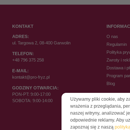
KONTAKT
INFORMAC
ADRES:
O nas
ul. Targowa 2, 08-400 Garwolin
Regulamin
Polityka pry
TELEFON:
+48 796 375 258
Zwroty i rek
Dostawa i p
E-MAIL:
Program par
kontakt@pro-fryz.pl
Blog
GODZINY OTWARCIA:
PON-PT: 9:00-17:00
Używamy pliki cookie, aby z
SOBOTA: 9:00-14:00
wrażenia z przeglądania, pe
naszej witryny, analizować je
odpowiednie reklamy. Aby uzy
zapoznaj się z naszą
polityk