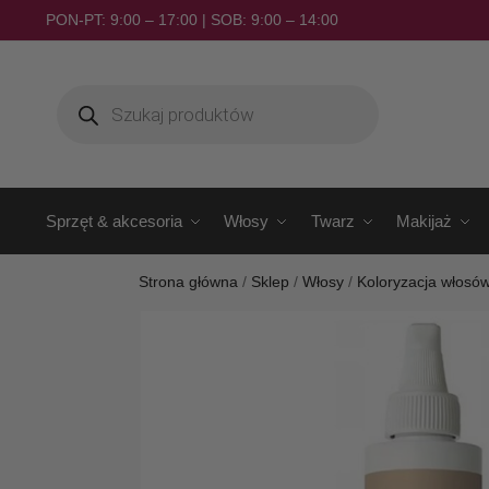
PON-PT: 9:00 – 17:00 | SOB: 9:00 – 14:00
Sprzęt & akcesoria
Włosy
Twarz
Makijaż
Strona główna
/
Sklep
/
Włosy
/
Koloryzacja włosó