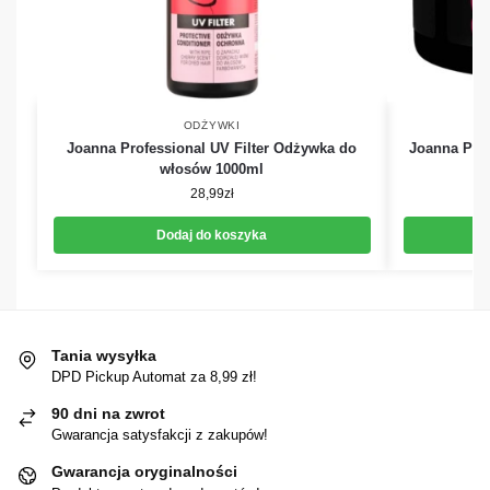
ODŻYWKI
Joanna Professional UV Filter Odżywka do
Joanna Prof
włosów 1000ml
28,99
zł
Dodaj do koszyka
Tania wysyłka
DPD Pickup Automat za 8,99 zł!
90 dni na zwrot
Gwarancja satysfakcji z zakupów!
Gwarancja oryginalności