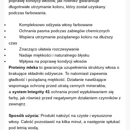
poprawę kondycji włosów, jak również gwarantuje
długotrwałe utrzymanie koloru, który został uzyskany
podczas farbowania.
Kompleksowo odżywia włosy farbowane
Ochrania pasma podczas zabiegów chemicznych
Wspiera utrzymanie pożądanego koloru na dłuższy
czas
Znacząco ułatwia rozczesywanie
Nadaje miękkości i naturalnego błysku
Wpływa na poprawę kondycji włosów
Proteiny mleka
to gwarancja uzupełnienia struktury włosa o
brakujące składniki odżywcze. To natomiast zapewnia
gładkość i pożądaną miękkość. Działanie nawilżające
wspomaga ochronę przed utratą cennych minerałów,
a
system Integrity 41
ochrania przed wypłukiwaniem się
farby, jak również przed negatywnym działaniem czynników z
zewnątrz.
Sposób użycia:
Produkt nałożyć na czyste i wysuszone
włosy. Całość pozostawić na kilka minut, a następnie spłukać
pod letnią wodą.