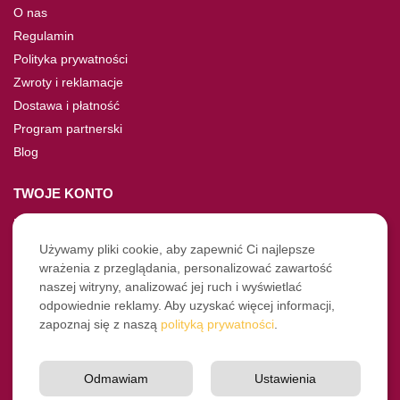
O nas
Regulamin
Polityka prywatności
Zwroty i reklamacje
Dostawa i płatność
Program partnerski
Blog
TWOJE KONTO
Moje konto
Nie pamiętasz hasła?
Używamy pliki cookie, aby zapewnić Ci najlepsze
wrażenia z przeglądania, personalizować zawartość
Twoje zamówienia
naszej witryny, analizować jej ruch i wyświetlać
odpowiednie reklamy. Aby uzyskać więcej informacji,
NASZE SOCIALE
zapoznaj się z naszą
polityką prywatności
.
Facebook
Instagram
Odmawiam
Ustawienia
YouTube