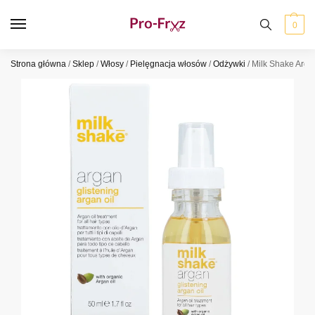
0
Strona główna
/
Sklep
/
Włosy
/
Pielęgnacja włosów
/
Odżywki
/
Milk Shake Arga