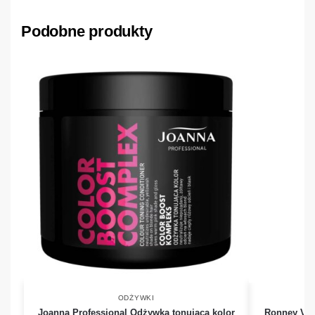
Podobne produkty
ODŻYWKI
Joanna Professional Odżywka tonująca kolor
Ronney Vol