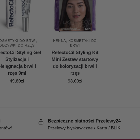
OSMETYKI DO BRWI
,
HENNA
,
KOSMETYKI DO
ODŻYWKI DO RZĘS
BRWI
ectoCil Styling Gel
RefectoCil Styling Kit
Stylizacja i
Mini Zestaw startowy
ielęgnacja brwi i
do koloryzacji brwi i
rzęs 9ml
rzęs
49,80
zł
98,60
zł
i
Bezpieczne płatności Przelewy24
entów!
Przelewy błyskawiczne / Karta / BLIK