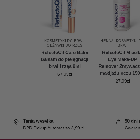
KOSMETYKI DO BRWI
,
HENNA
,
KOSMETYKI 
ODŻYWKI DO RZĘS
BRWI
RefectoCil Care Balm
RefectoCil Micell
Balsam do pielęgnacji
Eye Make-UP
brwi i rzęs 9ml
Remover Zmywacz
makijażu oczu 15
67,99
zł
27,99
zł
Tania wysyłka
90 dni
DPD Pickup Automat za 8,99 zł!
Gwaranc