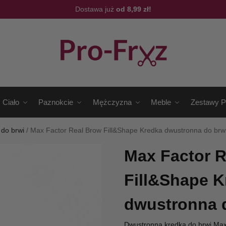
Dostawa już
od 8,99 zł!
Ciało
Paznokcie
Mężczyzna
Meble
Zestawy P
 do brwi
/
Max Factor Real Brow Fill&Shape Kredka dwustronna do brw
Max Factor R
Fill&Shape K
dwustronna 
Dwustronna kredka do brwi Max 