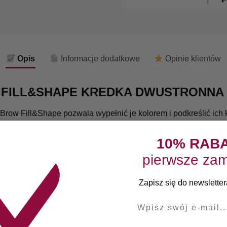
Opis
Informacje dodatkowe
Opinie klientów
 FILL&SHAPE KREDKA DWUSTRONNA 
row Fill&Shape pozwala wypełnić je kolorem i podkreślić ich k
est kilka odcieni produktu, dlatego każdy znajdzie odpowiedni dl
10% RAB
pierwsze zam
Zapisz się do newslettera
w
E-mail