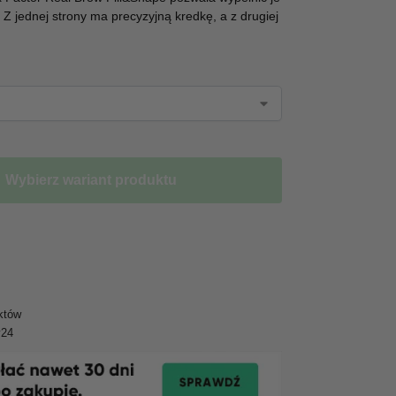
. Z jednej strony ma precyzyjną kredkę, a z drugiej
Wybierz wariant produktu
któw
y24