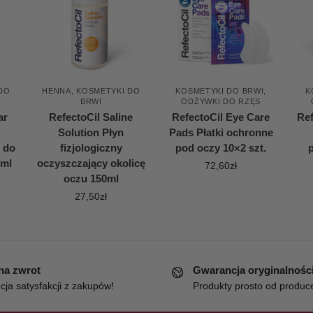
DO
HENNA
,
KOSMETYKI DO
KOSMETYKI DO BRWI
,
K
BRWI
ODŻYWKI DO RZĘS
ar
RefectoCil Saline
RefectoCil Eye Care
Ref
Solution Płyn
Pads Płatki ochronne
 do
fizjologiczny
pod oczy 10×2 szt.
p
0ml
oczyszczający okolicę
72,60
zł
oczu 150ml
27,50
zł
 na zwrot
Gwarancja oryginalnośc
ja satysfakcji z zakupów!
Produkty prosto od produc