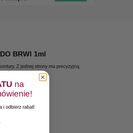
DO BRWI 1ml
ontury. Z jednej strony ma precyzyjną
a siebie.
ATU
na
ówienie!
 i odbierz rabat!