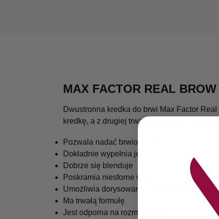
MAX FACTOR REAL BROW
Dwustronna kredka do brwi Max Factor Real B
kredkę, a z drugiej trwały puder. Do wyboru j
Pozwala nadać brwiom idealny kontur
Dokładnie wypełnia je kolorem
Dobrze się blenduje
Poskramia niesforne włoski
Umożliwia dorysowanie brakujących włoskó
Ma trwałą formułę
Jest odporna na rozmazywanie