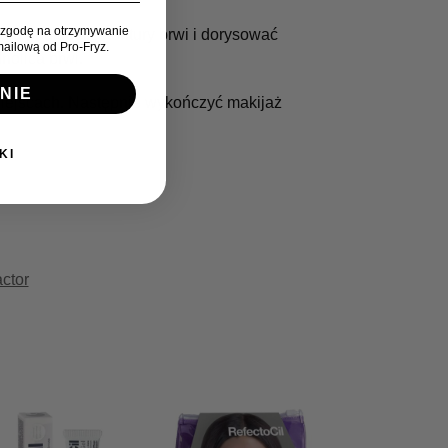
zgodę na otrzymywanie
ala podkreślić kontury brwi i dorysować
ailową od Pro-Fryz.
nolica brwi.
NIE
miejscach. Następnie wykończyć makijaż
KI
ctor