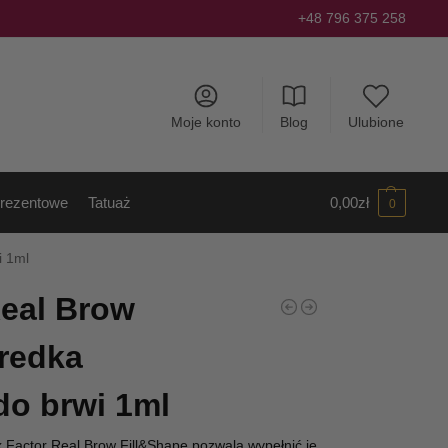
+48 796 375 258
Moje konto
Blog
Ulubione
rezentowe
Tatuaż
0,00
zł
0
i 1ml
eal Brow
redka
do brwi 1ml
Factor Real Brow Fill&Shape pozwala wypełnić je