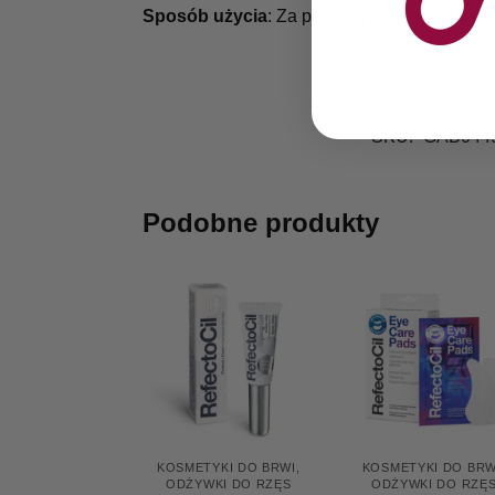
Sposób użycia
: Za pomocą pędzelka zaaplik
SKU:
GAB044
Podobne produkty
KOSMETYKI DO BRWI
,
KOSMETYKI DO BRW
ODŻYWKI DO RZĘS
ODŻYWKI DO RZĘ