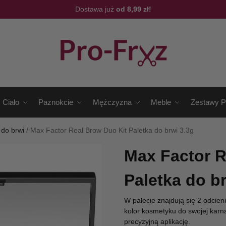
Dostawa już
od 8,99 zł!
Ciało
Paznokcie
Mężczyzna
Meble
Zestawy P
 do brwi
/
Max Factor Real Brow Duo Kit Paletka do brwi 3.3g
Max Factor R
Paletka do br
W palecie znajdują się 2 odcie
kolor kosmetyku do swojej karn
precyzyjną aplikację.