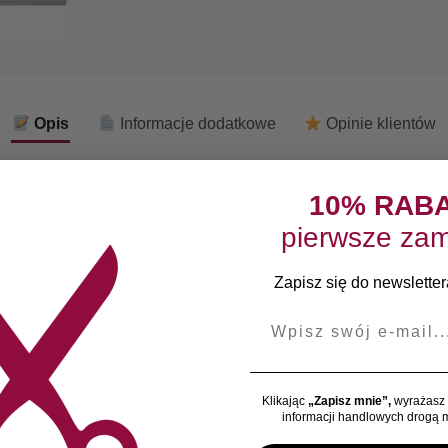
Opis
Informacje dodatkowe
Opinie klientów
UO KIT PALETKA DO BRWI 3.3g
10% RAB
pierwsze zam
czemu z łatwością można dopasować kolor kosmetyku do swojej k
aletka ma wbudowane wewnętrzne lusterko.
Zapisz się do newslettera
E-mail
Klikając
„Zapisz mnie”,
wyrażasz 
informacji handlowych drogą m
długotrwały makijaż.