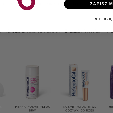
uj cień na brwi. Dokładnie nakładaj, aż do uzyskania pożądan
ZAPISZ M
NIE, DZIĘ
9
Kategoria:
Kosmetyki do brwi
Znacznik:
Wycofany
Ma
I
,
HENNA
,
KOSMETYKI DO
KOSMETYKI DO BRWI
,
H
S
BRWI
ODŻYWKI DO RZĘS