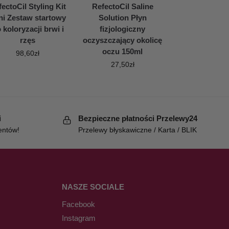
ectoCil Styling Kit
RefectoCil Saline
ni Zestaw startowy
Solution Płyn
 koloryzacji brwi i
fizjologiczny
rzęs
oczyszczający okolicę
oczu 150ml
98,60
zł
27,50
zł
i
Bezpieczne płatności Przelewy24
entów!
Przelewy błyskawiczne / Karta / BLIK
NASZE SOCIALE
Facebook
Instagram