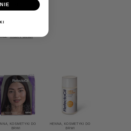
ego efektu.
NIE
KI
rka:
Max Factor
ENNA
,
KOSMETYKI DO
HENNA
,
KOSMETYKI DO
BRWI
BRWI