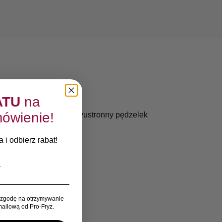
ATU
na
ówienie!
arnacji. Zakrzywiony dwustronny pędzelek
 i odbierz rabat!
zgodę na otrzymywanie
ailową od Pro-Fryz.