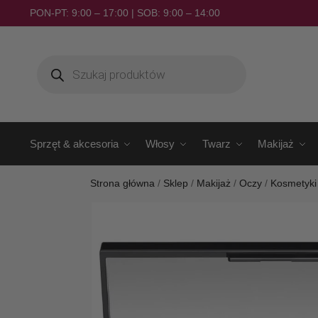
PON-PT: 9:00 – 17:00 | SOB: 9:00 – 14:00
Sprzęt & akcesoria
Włosy
Twarz
Makijaż
Strona główna
/
Sklep
/
Makijaż
/
Oczy
/
Kosmetyki