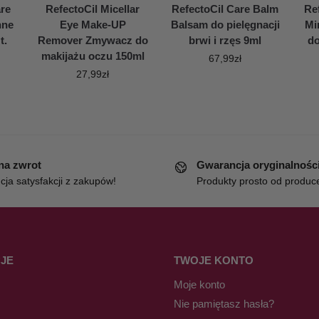
re
RefectoCil Micellar
RefectoCil Care Balm
Ref
nne
Eye Make-UP
Balsam do pielęgnacji
Mi
t.
Remover Zmywacz do
brwi i rzęs 9ml
do
makijażu oczu 150ml
67,99
zł
27,99
zł
 na zwrot
Gwarancja oryginalnośc
ja satysfakcji z zakupów!
Produkty prosto od produc
JE
TWOJE KONTO
Moje konto
Nie pamiętasz hasła?