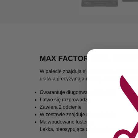
MAX FACTOR REAL BROW D
W palecie znajdują się 2 odcienie, dzięki 
ułatwia precyzyjną aplikację. Dodatkowo p
Gwarantuje długotrwały, lekki efekt
Łatwo się rozprowadza
Zawiera 2 odcienie
W zestawie znajduje się pędzelek
Ma wbudowane lusterko
Lekka, nieosypująca się formuła gwarantuje 