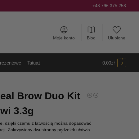
+48 796 375 258
Moje konto
Blog
Ulubione
rezentowe
Tatuaż
0,00
zł
0
eal Brow Duo Kit
wi 3.3g
nie, dzięki czemu z łatwością można dopasować
acji. Zakrzywiony dwustronny pędzelek ułatwia