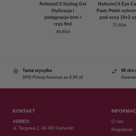
RefectoCil Styling Gel
RefectoCil Eye Ca
Stylizacja i
Pads Płatki ochro
pielęgnacja brwi i
pod oczy 10×2 sz
rzęs 9ml
72,60
zł
49,80
zł
Tania wysyłka
90 dni
DPD Pickup Automat za 8,99 zł!
Gwaranc
KONTAKT
INFORMAC
ADRES:
O nas
ul. Targowa 2, 08-400 Garwolin
Regulamin