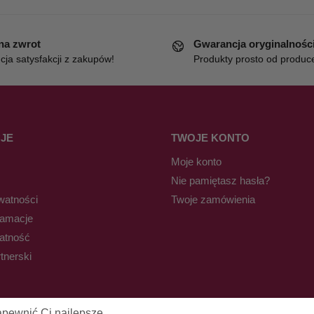
 na zwrot
Gwarancja oryginalnośc
ja satysfakcji z zakupów!
Produkty prosto od produc
JE
TWOJE KONTO
Moje konto
Nie pamiętasz hasła?
watności
Twoje zamówienia
lamacje
łatność
tnerski
apewnić Ci najlepsze