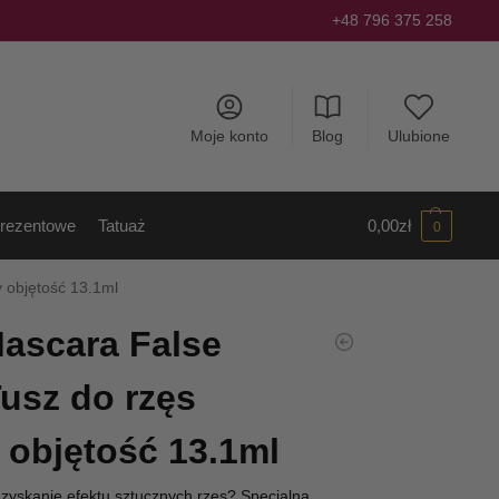
+48 796 375 258
Moje konto
Blog
Ulubione
rezentowe
Tatuaż
0,00
zł
0
 objętość 13.1ml
ascara False
Tusz do rzęs
 objętość 13.1ml
zyskanie efektu sztucznych rzęs? Specjalna