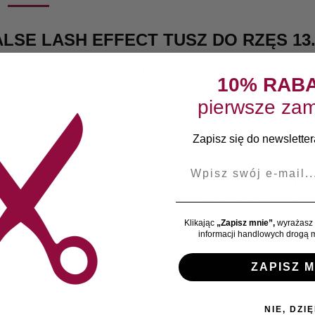
LSE LASH EFFECT TUSZ DO RZĘS 13
tu sztucznych rzęs? Specjalna formuła podwaja objętość Twoi
10% RAB
pierwsze zam
 rzęsy od nasady aż po końce,
je rzęsy zawsze wyglądają nienagannie,
Zapisz się do newslettera
E-mail
 zalotki, żeby podkręcić rzęsy i optycznie otworzyć oko. Patrząc
ady aż po końcówki. Spójrz w górę i pomaluj dolne rzęsy. Użyj
lić. Odczekaj chwilę zanim nałożysz drugą warstwę na górną czę
Klikając
„Zapisz mnie”,
wyrażasz 
informacji handlowych drogą m
ZAPISZ M
KU:
GAB0453
Kategoria:
Tusze do rzęs
Marka:
Max Fact
NIE, DZIĘ