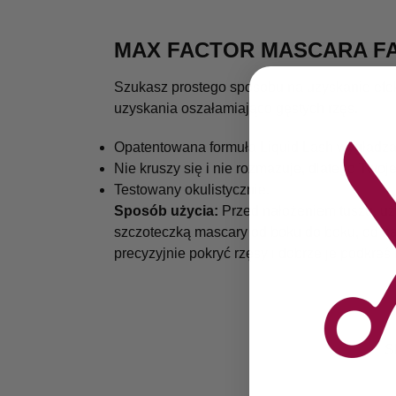
MAX FACTOR MASCARA FA
Szukasz prostego sposobu na uzyskanie efek
uzyskania oszałamiająco gęstych rzęs.
Opatentowana formuła Liquid Lash wygładza
Nie kruszy się i nie rozmazuje, dlatego Two
Testowany okulistycznie.
Sposób użycia:
Przed nałożeniem tuszu, użyj
szczoteczką mascary od boku do boku, od nas
precyzyjnie pokryć rzęsy i dobrze je podkreś
S