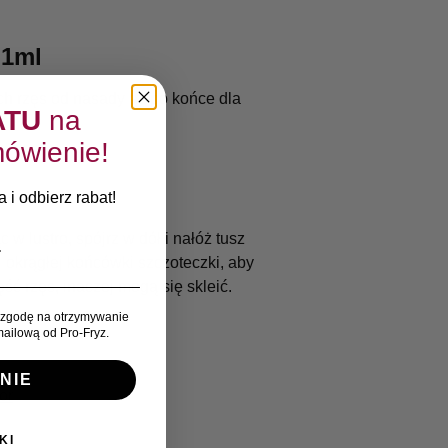
.1ml
ch rzęs od nasady aż po końce dla
ATU
na
ówienie!
 i odbierz rabat!
 w lustro, spójrz w dół i nałóż tusz
 okrągłej końcówki szczoteczki, aby
ść rzęs, inaczej mogą się skleić.
zgodę na otrzymywanie
ailową od Pro-Fryz.
NIE
or
KI