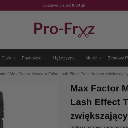
Dostawa już
od 8,99 zł!
Ciało
Paznokcie
Mężczyzna
Meble
Zestawy P
rzęs
/
Max Factor Mascara False Lash Effect Tusz do rzęs zwiększający
Max Factor M
Lash Effect 
zwiększający
Szukasz prostego sposobu na u