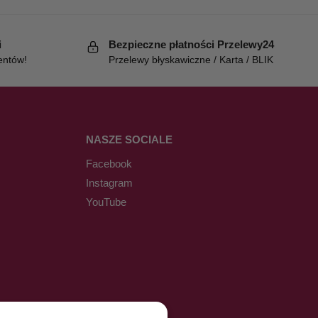
i
Bezpieczne płatności Przelewy24
entów!
Przelewy błyskawiczne / Karta / BLIK
NASZE SOCIALE
Facebook
Instagram
YouTube