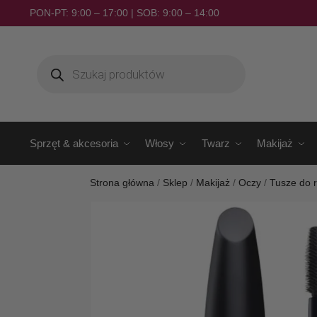
PON-PT: 9:00 – 17:00 | SOB: 9:00 – 14:00
Sprzęt & akcesoria
Włosy
Twarz
Makijaż
Strona główna
/
Sklep
/
Makijaż
/
Oczy
/
Tusze do 