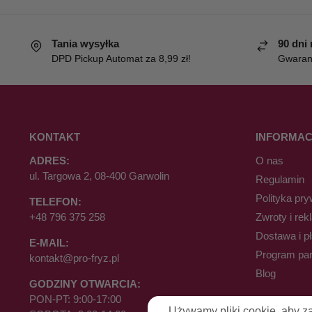
Tania wysyłka
90 dni
DPD Pickup Automat za 8,99 zł!
Gwaranc
KONTAKT
INFORMAC
ADRES:
O nas
ul. Targowa 2, 08-400 Garwolin
Regulamin
Polityka pry
TELEFON:
+48 796 375 258
Zwroty i rek
Dostawa i p
E-MAIL:
Program par
kontakt@pro-fryz.pl
Blog
GODZINY OTWARCIA:
PON-PT: 9:00-17:00
Używamy pliki cookie, aby z