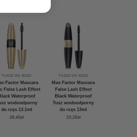
TUSZE DO RZĘS
TUSZE DO RZĘS
x Factor Mascara
Max Factor Mascara
c False Lash Effect
False Lash Effect
Black Waterproof
Black Waterproof
usz wodoodporny
Tusz wodoodporny
do rzęs 13.1ml
do rzęs 13ml
28,40
zł
23,20
zł