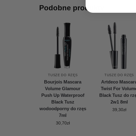
Podobne produkty
TUSZE DO RZĘS
TUSZE DO RZĘS
Bourjois Mascara
Artdeco Mascar
Volume Glamour
Twist For Volum
Push Up Waterproof
Black Tusz do rz
Black Tusz
2w1 8ml
wodoodporny do rzęs
39,30
zł
7ml
30,70
zł