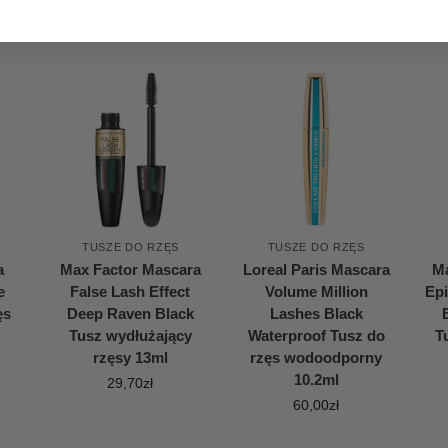
TUSZE DO RZĘS
TUSZE DO RZĘS
a
Max Factor Mascara
Loreal Paris Mascara
Ma
e
False Lash Effect
Volume Million
Epi
ęs
Deep Raven Black
Lashes Black
Tusz wydłużający
Waterproof Tusz do
T
rzęsy 13ml
rzęs wodoodporny
10.2ml
29,70
zł
60,00
zł