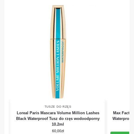
TUSZE DO RZĘS
Loreal Paris Mascara Volume Million Lashes
Max Factor
Black Waterproof Tusz do rzęs wodoodporny
Waterproof
10.2ml
60,00
zł