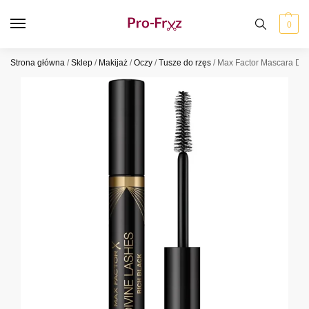
0
Strona główna
/
Sklep
/
Makijaż
/
Oczy
/
Tusze do rzęs
/
Max Factor Mascara Div