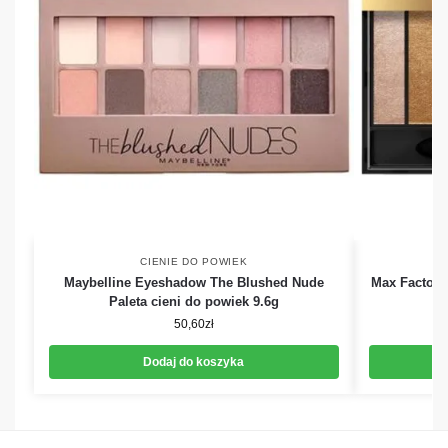
CIENIE DO POWIEK
Maybelline Eyeshadow The Blushed Nude
Max Factor 
Paleta cieni do powiek 9.6g
p
50,60
zł
Dodaj do koszyka