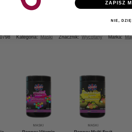
ZAPISZ M
NIE, DZIĘ
0798
Kategoria:
Maski
Znacznik:
Wycofany
Marka:
Ma
MASKI
MASKI
ia
Ronney Vitamin
Ronney Multi Fruit