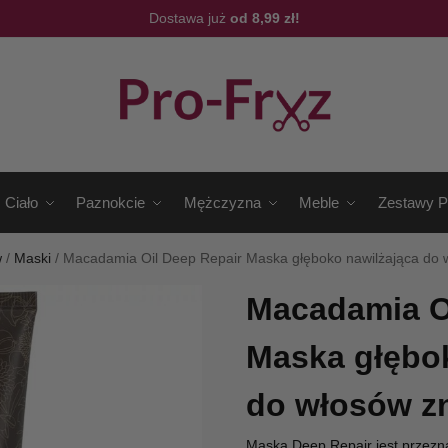
Dostawa już
od 8,99 zł!
Ciało
Paznokcie
Mężczyzna
Meble
Zestawy P
w
/
Maski
/
Macadamia Oil Deep Repair Maska głęboko nawilżająca do 
Macadamia O
Maska głębok
do włosów z
Maska Deep Repair jest przezn