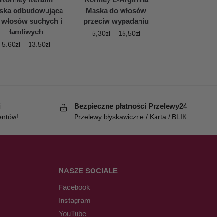
ska odbudowująca
Maska do włosów
 włosów suchych i
przeciw wypadaniu
łamliwych
5,30
zł
–
15,50
zł
5,60
zł
–
13,50
zł
i
Bezpieczne płatności Przelewy24
entów!
Przelewy błyskawiczne / Karta / BLIK
NASZE SOCIALE
Facebook
Instagram
YouTube