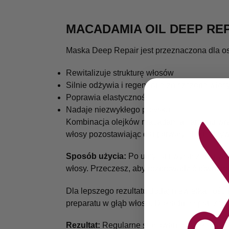
MACADAMIA OIL DEEP R
Maska Deep Repair jest przeznaczona dla osó
Rewitalizuje strukturę włosów
Silnie odżywia i regeneruje zniszczone włos
Poprawia elastyczność
Nadaje niezwykłego połysku
Kombinacja olejków macadamia i arganu wraz
włosy pozostawiając długotrwały efekt odżyw
Sposób użycia:
Po umyciu i wysuszeniu wło
włosy. Przeczesz, aby rozprowadzić równom
Dla lepszego rezultatu dodaj niewielką ilo
preparatu w głąb włosa. Dokładnie spłucz wł
Rezultat:
Regularne stosowanie maski Macad