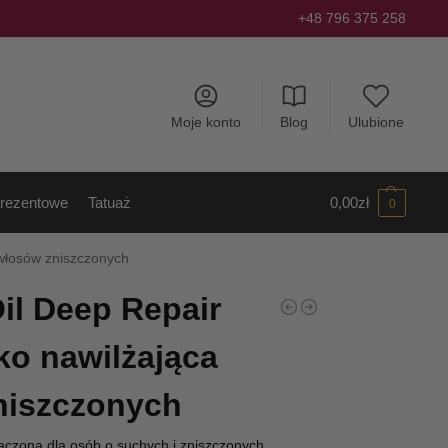
+48 796 375 258
Moje konto
Blog
Ulubione
rezentowe
Tatuaż
0,00
zł
0
włosów zniszczonych
il Deep Repair
o nawilżająca
niszczonych
aczona dla osób o suchych i zniszczonych