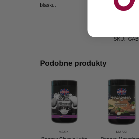
blasku.
SKU:
GAB
Podobne produkty
MASKI
MASKI
Ronney Classic Latte
Ronney Macadam