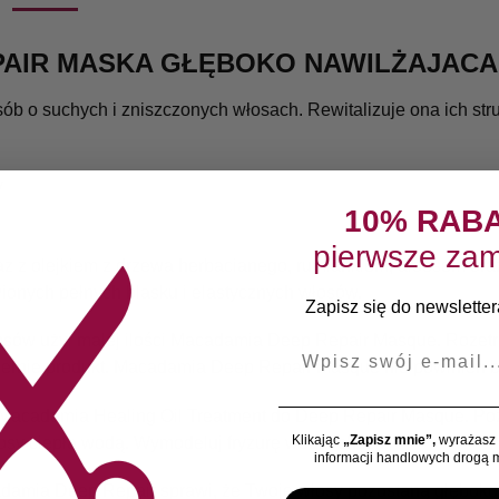
EPAIR MASKA GŁĘBOKO NAWILŻAJA
b o suchych i zniszczonych włosach. Rewitalizuje ona ich stru
y
10% RAB
pierwsze zam
 z olejkiem z drzewa herbacianego, rumiankiem, aloesem oraz
ionych pełnych blasku i elastycznych włosów.
Zapisz się do newslettera
sów użyj małej ilości Macadamia Deep Repair Masque. Rozetrz
E-mail
iernie produkt. Macadamia Deep Repair Masque nie powinien b
ść Macadamia Healing Oil Treatment do Deep Repair Masque. Poz
Klikając
„Zapisz mnie”,
wyrażasz 
osy ciepłą wodą. Wymodeluj fryzurę wedle chęci.
informacji handlowych drogą m
amia Deep Repair sprawi, że Twoje włosy pozostaną głęboko o