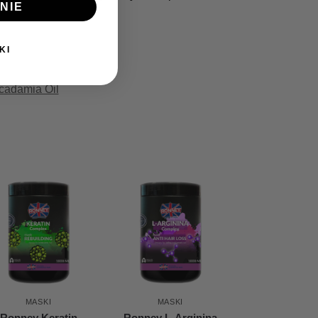
NIE
KI
cadamia Oil
MASKI
MASKI
Ronney Keratin
Ronney L-Arginina