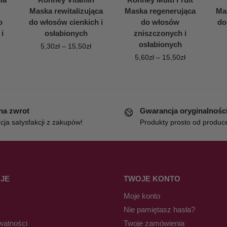
Maska rewitalizująca
Maska regenerująca
Ma
o
do włosów cienkich i
do włosów
do
i
osłabionych
zniszczonych i
osłabionych
5,30
zł
–
15,50
zł
5,60
zł
–
15,50
zł
 na zwrot
Gwarancja oryginalnośc
ja satysfakcji z zakupów!
Produkty prosto od produc
JE
TWOJE KONTO
Moje konto
Nie pamiętasz hasła?
watności
Twoje zamówienia