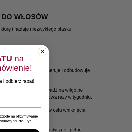
CA DO WŁOSÓW
kturę i nadaje niezwykłego blasku.
ATU
na
ówienie!
 ekstraktem z alg regeneruje i odbudowuje
 i odbierz rabat!
yj w dłoniach i rozprowadź na wilgotne
yć używany więcej niż dwa razy w tygodniu.
ostaw na 5 – 10 minut w celu wniknięcia
zgodę na otrzymywanie
ailową od Pro-Fryz.
dżywione, bardziej elastyczne i pełne