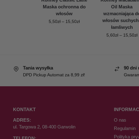
Maska ochronna do
Oil Maska
włosów
wzmacniająca d
włosów suchych 
5,50
zł
–
15,50
zł
łamliwych
5,60
zł
–
15,50
zł
Tania wysyłka
90 dni
DPD Pickup Automat za 8,99 zł!
Gwaranc
KONTAKT
INFORMAC
ADRES:
O nas
ul. Targowa 2, 08-400 Garwolin
Regulamin
Polityka pry
TELEFON: