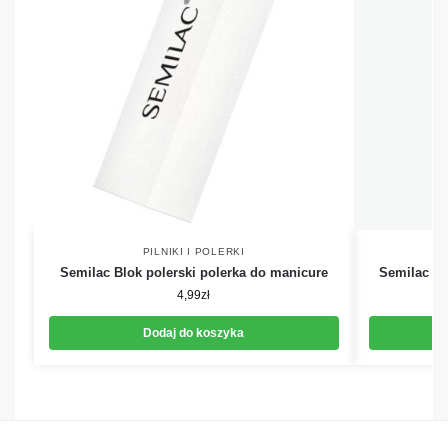
PILNIKI I POLERKI
Semilac Blok polerski polerka do manicure
Semilac Po
4,99
zł
Dodaj do koszyka