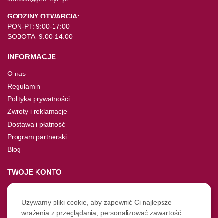
GODZINY OTWARCIA:
PON-PT: 9:00-17:00
SOBOTA: 9:00-14:00
INFORMACJE
O nas
Regulamin
Polityka prywatności
Zwroty i reklamacje
Dostawa i płatność
Program partnerski
Blog
TWOJE KONTO
Moje konto
Nie pamiętasz hasła?
Używamy pliki cookie, aby zapewnić Ci najlepsze
wrażenia z przeglądania, personalizować zawartość
Twoje zamówienia