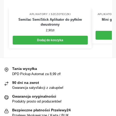
APLIKATORY I SZCZOTECZKI
APLIKATORY
Semilac SemiStick Aplikator do pyłków
Mini gąb
dwustronny
2,90
zł
Dodaj do koszyka
Tania wysyłka
DPD Pickup Automat za 8,99 zł!
90 dni na zwrot
Gwarancja satysfakcji z zakupów!
Gwarancja oryginalności
Produkty prosto od producentów!
Bezpieczne płatności Przelewy24
Przelewy błyskawiczne / Karta / BLIK