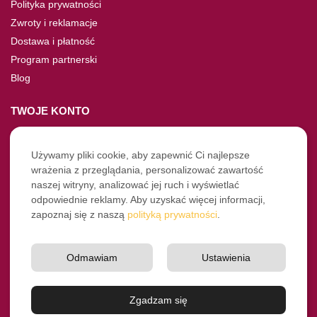
Polityka prywatności
Zwroty i reklamacje
Dostawa i płatność
Program partnerski
Blog
TWOJE KONTO
Moje konto
Nie pamiętasz hasła?
Używamy pliki cookie, aby zapewnić Ci najlepsze
wrażenia z przeglądania, personalizować zawartość
Twoje zamówienia
naszej witryny, analizować jej ruch i wyświetlać
odpowiednie reklamy. Aby uzyskać więcej informacji,
NASZE SOCIALE
zapoznaj się z naszą
polityką prywatności
.
Facebook
Instagram
Odmawiam
Ustawienia
YouTube
© Pro-Fryz.pl 2021-2026
Zgadzam się