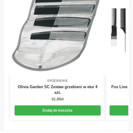
GRZEBIENIE
Olivia Garden SC Zestaw grzebieni w etui 4
Fox Line Bl
szt.
91,99
zł
Dodaj do koszyka