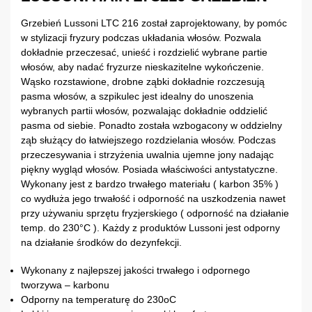
Grzebień Lussoni LTC 216 został zaprojektowany, by pomóc
w stylizacji fryzury podczas układania włosów. Pozwala
dokładnie przeczesać, unieść i rozdzielić wybrane partie
włosów, aby nadać fryzurze nieskazitelne wykończenie.
Wąsko rozstawione, drobne ząbki dokładnie rozczesują
pasma włosów, a szpikulec jest idealny do unoszenia
wybranych partii włosów, pozwalając dokładnie oddzielić
pasma od siebie. Ponadto została wzbogacony w oddzielny
ząb służący do łatwiejszego rozdzielania włosów. Podczas
przeczesywania i strzyżenia uwalnia ujemne jony nadając
piękny wygląd włosów. Posiada właściwości antystatyczne.
Wykonany jest z bardzo trwałego materiału ( karbon 35% )
co wydłuża jego trwałość i odporność na uszkodzenia nawet
przy używaniu sprzętu fryzjerskiego ( odporność na działanie
temp. do 230°C ). Każdy z produktów Lussoni jest odporny
na działanie środków do dezynfekcji.
Wykonany z najlepszej jakości trwałego i odpornego
tworzywa – karbonu
Odporny na temperaturę do 230oC