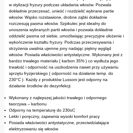
w stylizacji fryzury podczas układania włosów. Pozwala
dokładnie przeczesać, unieść i rozdzielić wybrane partie
włosów. Wąsko rozstawione, drobne ząbki dokładnie
rozczesują pasma włosów. Szpikulec jest idealny do
unoszenia wybranych partii włosów i pozwala dokładnie
oddzielić pasma od siebie, umożliwiając precyzyjne ułożenie i
wykończenie kształtu fryzury. Podczas przeczesywania i
strzyżenia uwalnia ujemne jony nadając piękny wygląd
włosów. Posiada właściwości antystatyczne. Wykonany jest z
bardzo trwałego materiału ( karbon 35% ) co wydłuża jego
trwałość i odporność na uszkodzenia nawet przy używaniu
sprzętu fryzjerskiego ( odporność na działanie temp. do
230°C ). Każdy z produktów Lussoni jest odporny na
działanie środków do dezynfekcji.
Wykonany z najlepszej jakości trwałego i odpornego
tworzywa – karbonu
Odporny na temperaturę do 230oC
Lekki i poręczny, zapewnia wysoki komfort pracy
Posiada właściwości antystatyczne, przeciwdziałające
elektryzowaniu się włosów