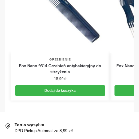
GRZEBIENIE
Fox Nano 9314 Grzebień antybakteryjny do
Fox Nano Ze
strzyżenia
15,99
zł
Dodaj do koszyka
Tania wysyłka
DPD Pickup Automat za 8,99 zł!