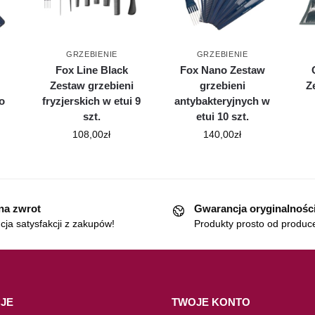
GRZEBIENIE
GRZEBIENIE
Fox Line Black
Fox Nano Zestaw
Zestaw grzebieni
grzebieni
Z
o
fryzjerskich w etui 9
antybakteryjnych w
szt.
etui 10 szt.
108,00
zł
140,00
zł
 na zwrot
Gwarancja oryginalnośc
ja satysfakcji z zakupów!
Produkty prosto od produc
JE
TWOJE KONTO