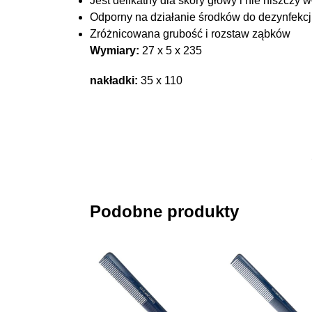
Jest delikatny dla skóry głowy i nie niszcz
Odporny na działanie środków do dezynfekcj
Zróżnicowana grubość i rozstaw ząbków
Wymiary:
27 x 5 x 235
nakładki:
35 x 110
Podobne produkty