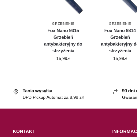
GRZEBIENIE
GRZEBIENIE
Fox Nano 9315
Fox Nano 9314
Grzebień
Grzebień
antybakteryjny do
antybakteryjny d
strzyżenia
strzyżenia
15,99
zł
15,99
zł
Tania wysyłka
90 dni
DPD Pickup Automat za 8,99 zł!
Gwaranc
KONTAKT
INFORMAC