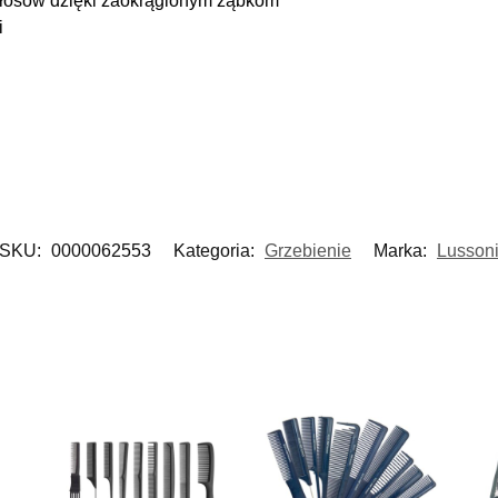
y włosów dzięki zaokrąglonym ząbkom
i
SKU:
0000062553
Kategoria:
Grzebienie
Marka:
Lusson