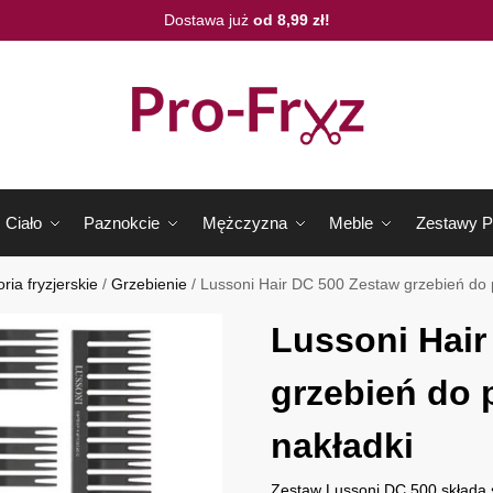
Dostawa już
od 8,99 zł!
Ciało
Paznokcie
Mężczyzna
Meble
Zestawy P
ria fryzjerskie
/
Grzebienie
/
Lussoni Hair DC 500 Zestaw grzebień do
Lussoni Hair
grzebień do 
nakładki
Zestaw Lussoni DC 500 składa s