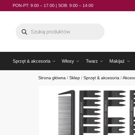
PON-PT: 9:00 – 17:00 | SOB: 9:00 – 14:00
Sprzęt & akcesoria
Włosy
Twarz
Makijaż
Strona główna
/
Sklep
/
Sprzęt & akcesoria
/
Akceso