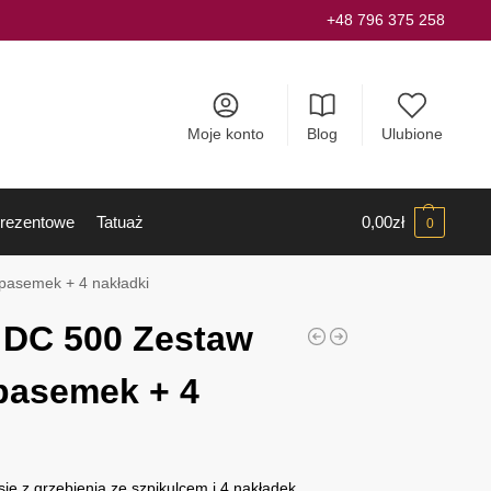
+48 796 375 258
Moje konto
Blog
Ulubione
rezentowe
Tatuaż
0,00
zł
0
 pasemek + 4 nakładki
 DC 500 Zestaw
pasemek + 4
ię z grzebienia ze szpikulcem i 4 nakładek