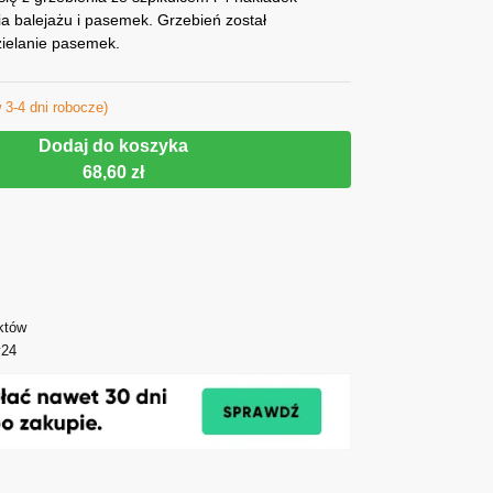
 balejażu i pasemek. Grzebień został
zielanie pasemek.
 3-4 dni robocze)
Dodaj do koszyka
68,60 zł
któw
y24