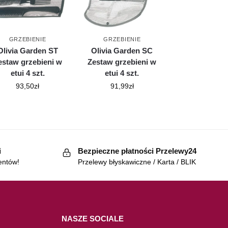
GRZEBIENIE
GRZEBIENIE
Olivia Garden ST
Olivia Garden SC
estaw grzebieni w
Zestaw grzebieni w
etui 4 szt.
etui 4 szt.
93,50
zł
91,99
zł
i
Bezpieczne płatności Przelewy24
entów!
Przelewy błyskawiczne / Karta / BLIK
NASZE SOCIALE