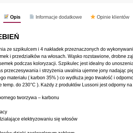
Opis
Informacje dodatkowe
Opinie klientów
EBIEŃ
nia ze szpikulcem i 4 nakładek przeznaczonych do wykonywania
emek i przedziałków na włosach. Wąsko rozstawione, drobne zą
emek podczas koloryzacji. Szpikulec jest idealny do unoszeni
as przeczesywania i strzyżenia uwalnia ujemne jony nadając p
ego materiału ( karbon 35% ) co wydłuża jego trwałość i odpor
ie temp. do 230°C ). Każdy z produktów Lussoni jest odporny na
dpornego tworzywa – karbonu
racy
działające elektryzowaniu się włosów