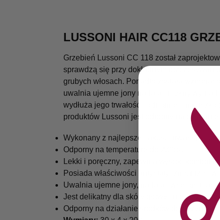
LUSSONI HAIR CC118 GRZ
Grzebień Lussoni CC 118 został zaprojektow
sprawdzą się przy dokładnym rozczesywaniu 
grubych włosach. Ponadto została wzbogacon
uwalnia ujemne jony nadając piękny wygląd 
wydłuża jego trwałość i odporność na uszkod
produktów Lussoni jest odporny na działanie
Wykonany z najlepszej jakości trwałego i o
Odporny na temperaturę do 230oC
Lekki i poręczny, zapewnia wysoki komfort p
Posiada właściwości antystatyczne, przeciw
Uwalnia ujemne jony, nadając włosom blask
Jest delikatny dla skóry głowy i nie niszcz
Odporny na działanie środków do dezynfekcj