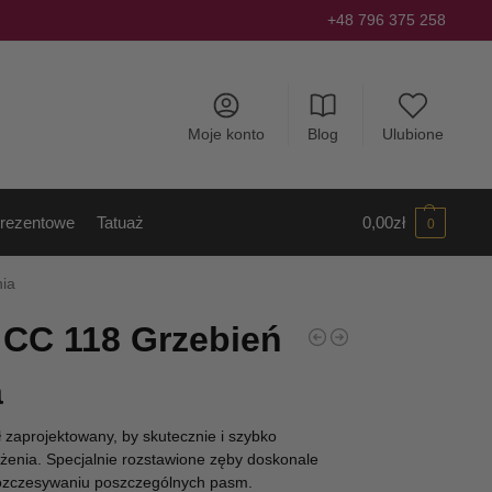
+48 796 375 258
Moje konto
Blog
Ulubione
rezentowe
Tatuaż
0,00
zł
0
nia
 CC 118 Grzebień
a
 zaprojektowany, by skutecznie i szybko
żenia. Specjalnie rozstawione zęby doskonale
ozczesywaniu poszczególnych pasm.