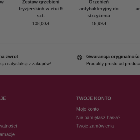
 w
Zestaw grzebieni
Grzebień
fryzjerskich w etui 9
antybakteryjny do
a
szt.
strzyżenia
108,00
zł
15,99
zł
 na zwrot
Gwarancja oryginalnośc
ja satysfakcji z zakupów!
Produkty prosto od produc
JE
TWOJE KONTO
Moje konto
Nie pamiętasz hasła?
watności
Twoje zamówienia
lamacje