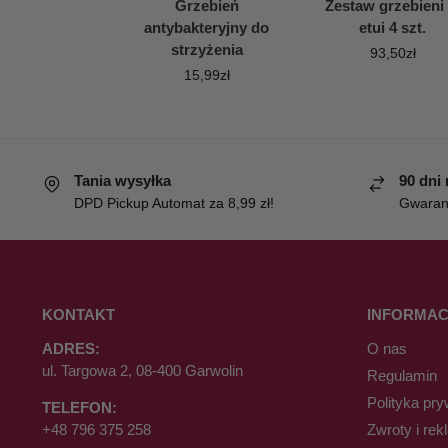
Grzebień
Zestaw grzebieni
antybakteryjny do
etui 4 szt.
strzyżenia
93,50
zł
15,99
zł
Tania wysyłka
90 dni
DPD Pickup Automat za 8,99 zł!
Gwaranc
KONTAKT
INFORMAC
ADRES:
O nas
ul. Targowa 2, 08-400 Garwolin
Regulamin
Polityka pry
TELEFON:
+48 796 375 258
Zwroty i rek