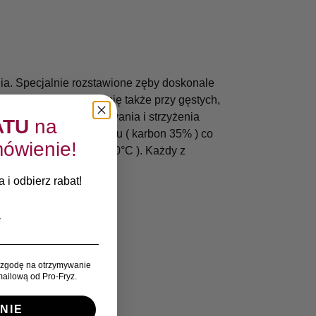
ia. Specjalnie rozstawione zęby doskonale
 Grzebień sprawdzi się także przy gęstych,
w. Podczas przeczesywania i strzyżenia
ATU
na
rdzo trwałego materiału ( karbon 35% ) co
ówienie!
 działanie temp. do 230°C ). Każdy z
 i odbierz rabat!
zgodę na otrzymywanie
ailową od Pro-Fryz.
NIE