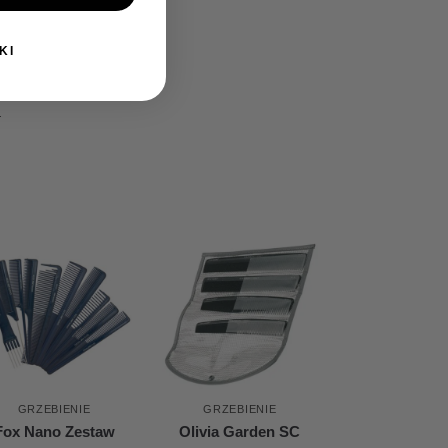
KI
i
GRZEBIENIE
GRZEBIENIE
Fox Nano Zestaw
Olivia Garden SC