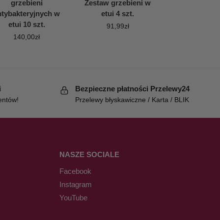
grzebieni
Zestaw grzebieni w
ntybakteryjnych w
etui 4 szt.
etui 10 szt.
91,99
zł
140,00
zł
i
Bezpieczne płatności Przelewy24
entów!
Przelewy błyskawiczne / Karta / BLIK
NASZE SOCIALE
Facebook
Instagram
YouTube