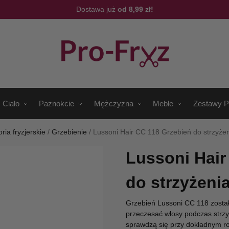
Dostawa już
od 8,99 zł!
Ciało
Paznokcie
Mężczyzna
Meble
Zestawy P
ria fryzjerskie
/
Grzebienie
/
Lussoni Hair CC 118 Grzebień do strzyże
Lussoni Hair
do strzyżeni
Grzebień Lussoni CC 118 został
przeczesać włosy podczas strzy
sprawdzą się przy dokładnym r