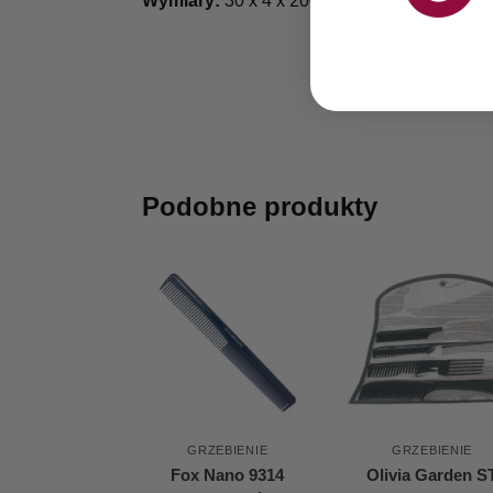
Wymiary:
30 x 4 x 200
Podobne produkty
GRZEBIENIE
GRZEBIENIE
Fox Nano 9314
Olivia Garden S