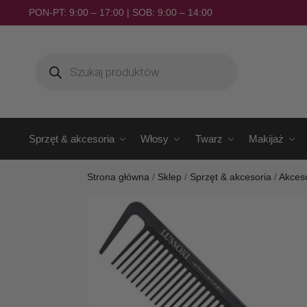
PON-PT: 9:00 – 17:00 | SOB: 9:00 – 14:00
Sprzęt & akcesoria
Włosy
Twarz
Makijaż
Strona główna
/
Sklep
/
Sprzęt & akcesoria
/
Akceso