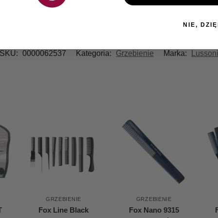
NIE, DZIĘ
SKU:
0000062537
Kategoria:
Grzebienie
Marka:
Lusson
GRZEBIENIE
GRZEBIENIE
T
Fox Line Black
Fox Nano 9315