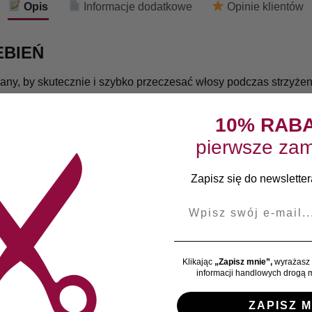
Opis
Informacje dodatkowe
Opinie klientów
EBIEŃ
any, by skutecznie i szybko przeczesać włosy podczas strzyżen
poszczególnych pasm włosów oraz dzieleniu włosów na sekcje.
y w oddzielny ząb służący do łatwiejszego rozdzielania włosó
10% RAB
włosów. Posiada właściwości antystatyczne. Wykonany jest z ba
pierwsze zam
zenia nawet przy używaniu sprzętu fryzjerskiego ( odporność na
 środków do dezynfekcji.
Zapisz się do newslettera
dpornego tworzywa – karbonu
E-mail
racy
działające elektryzowaniu się włosów
Klikając
„Zapisz mnie”,
wyrażasz 
informacji handlowych drogą m
y włosów dzięki zaokrąglonym ząbkom
i
ZAPISZ M