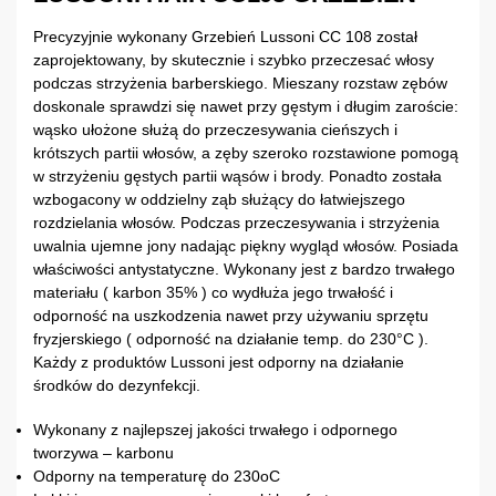
Precyzyjnie wykonany Grzebień Lussoni CC 108 został
zaprojektowany, by skutecznie i szybko przeczesać włosy
podczas strzyżenia barberskiego. Mieszany rozstaw zębów
doskonale sprawdzi się nawet przy gęstym i długim zaroście:
wąsko ułożone służą do przeczesywania cieńszych i
krótszych partii włosów, a zęby szeroko rozstawione pomogą
w strzyżeniu gęstych partii wąsów i brody. Ponadto została
wzbogacony w oddzielny ząb służący do łatwiejszego
rozdzielania włosów. Podczas przeczesywania i strzyżenia
uwalnia ujemne jony nadając piękny wygląd włosów. Posiada
właściwości antystatyczne. Wykonany jest z bardzo trwałego
materiału ( karbon 35% ) co wydłuża jego trwałość i
odporność na uszkodzenia nawet przy używaniu sprzętu
fryzjerskiego ( odporność na działanie temp. do 230°C ).
Każdy z produktów Lussoni jest odporny na działanie
środków do dezynfekcji.
Wykonany z najlepszej jakości trwałego i odpornego
tworzywa – karbonu
Odporny na temperaturę do 230oC