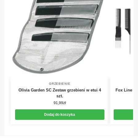
GRZEBIENIE
Olivia Garden SC Zestaw grzebieni w etui 4
Fox Line Bl
szt.
91,99
zł
Dodaj do koszyka