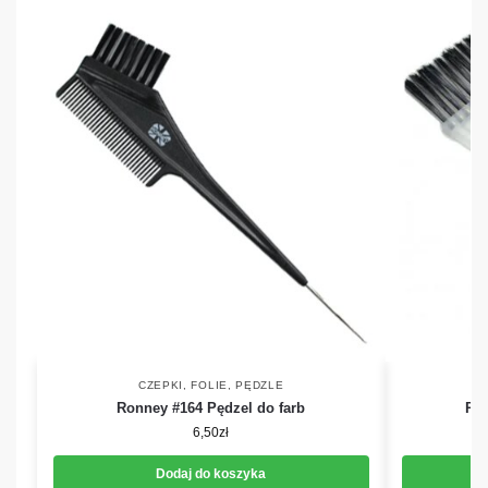
CZEPKI, FOLIE, PĘDZLE
Ronney #164 Pędzel do farb
Ron
6,50
zł
Dodaj do koszyka