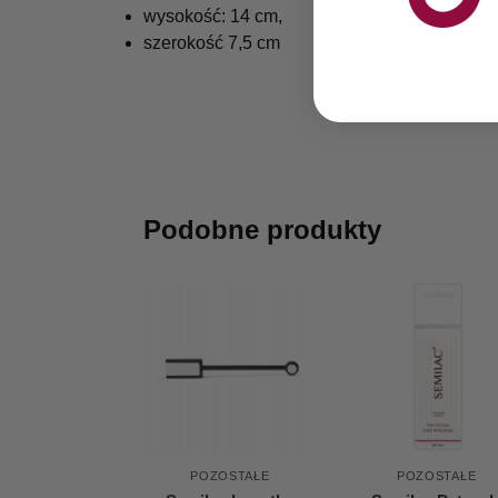
wysokość: 14 cm,
szerokość 7,5 cm
Podobne produkty
POZOSTAŁE
POZOSTAŁE