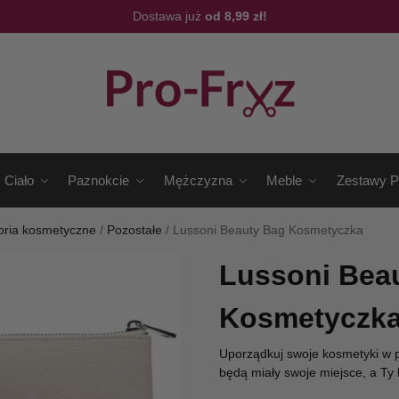
Dostawa już
od 8,99 zł!
Ciało
Paznokcie
Mężczyzna
Meble
Zestawy P
oria kosmetyczne
/
Pozostałe
/
Lussoni Beauty Bag Kosmetyczka
Lussoni Bea
Kosmetyczk
Uporządkuj swoje kosmetyki w p
będą miały swoje miejsce, a Ty