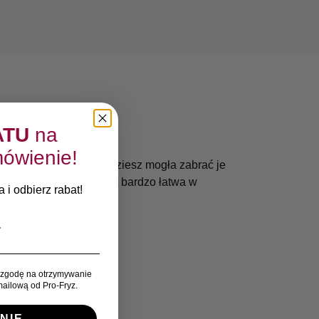
ATU
na
ówienie!
 a Ty bez problemu będziesz mogła zabrać je
oliestru podszewce jest bardzo łatwa w
 i odbierz rabat!
zgodę na otrzymywanie
ailową od Pro-Fryz.
NIE