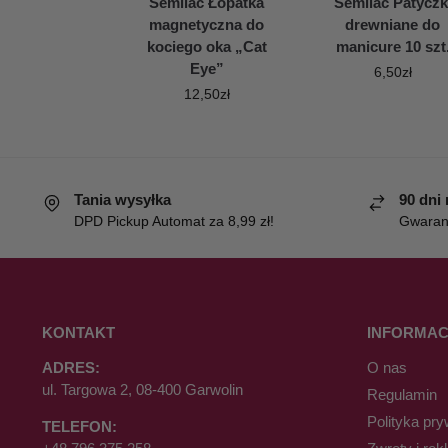
Semilac Łopatka
Semilac Patyczk
magnetyczna do
drewniane do
kociego oka „Cat
manicure 10 szt
Eye”
6,50
zł
12,50
zł
Tania wysyłka
90 dni
DPD Pickup Automat za 8,99 zł!
Gwaranc
KONTAKT
INFORMAC
ADRES:
O nas
ul. Targowa 2, 08-400 Garwolin
Regulamin
Polityka pry
TELEFON: