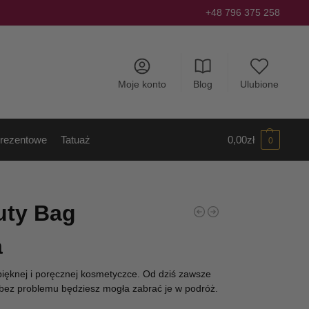
+48 796 375 258
Moje konto
Blog
Ulubione
rezentowe
Tatuaż
0,00
zł
0
uty Bag
a
ięknej i poręcznej kosmetyczce. Od dziś zawsze
 bez problemu będziesz mogła zabrać je w podróż.