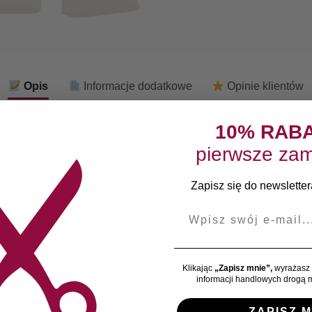
Opis
Informacje dodatkowe
Opinie klientów
10% RAB
OSMETYCZKA
pierwsze zam
ęcznej kosmetyczce. Od dziś zawsze będą miały swoje miejsce,
est z wysokiej jakości wegańskiej skóry. Dzięki wykonanej z p
Zapisz się do newslettera
y zamek błyskawiczny.
E-mail
zewkę
kawiczny wykonany z miedzi
Klikając
„Zapisz mnie”,
wyrażasz 
informacji handlowych drogą m
ZAPISZ M