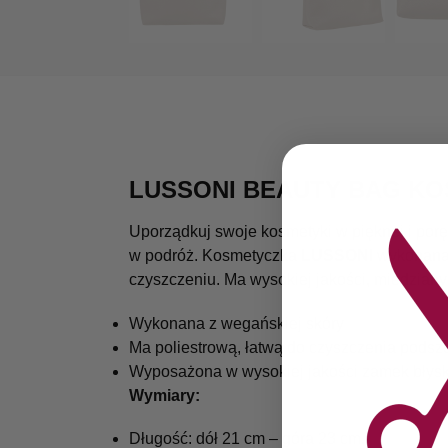
LUSSONI BEAUTY BAG K
Uporządkuj swoje kosmetyki w pięknej i por
w podróż. Kosmetyczka
LUSSONI
wykonana j
czyszczeniu. Ma wysokiej jakości, miedzian
Wykonana z wegańskiej skóry
Ma poliestrową, łatwą do czyszczenia pods
Wyposażona w wysokiej jakości zamek błys
Wymiary:
Długość: dół 21 cm – góra 23 cm,