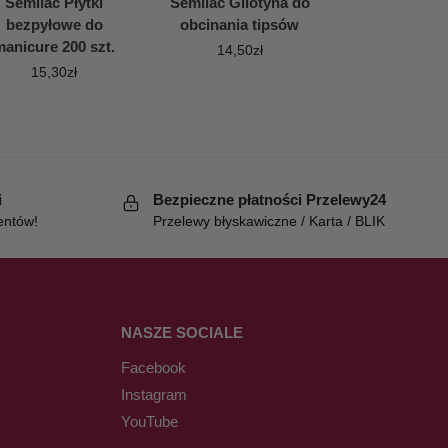
Semilac Płytki
Semilac Gilotyna do
bezpyłowe do
obcinania tipsów
manicure 200 szt.
14,50
zł
15,30
zł
i
Bezpieczne płatności Przelewy24
entów!
Przelewy błyskawiczne / Karta / BLIK
NASZE SOCIALE
Facebook
Instagram
YouTube