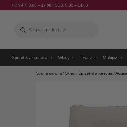
PON-PT: 9:00 – 17:00 | SOB: 9:00 – 14:00
Sprzęt & akcesoria
Włosy
Twarz
Makijaż
Strona główna
/
Sklep
/
Sprzęt & akcesoria
/
Akces