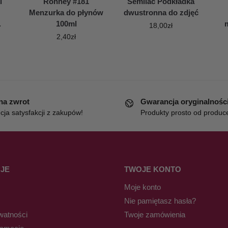
i
Ronney #181
Semilac Podkładka
Menzurka do płynów
dwustronna do zdjęć
.
100ml
18,00
zł
2,40
zł
 na zwrot
Gwarancja oryginalnośc
ja satysfakcji z zakupów!
Produkty prosto od produc
JE
TWOJE KONTO
Moje konto
Nie pamiętasz hasła?
watności
Twoje zamówienia