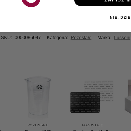
NIE, DZIĘ
SKU:
0000086047
Kategoria:
Pozostałe
Marka:
Lussoni
POZOSTAŁE
POZOSTAŁE