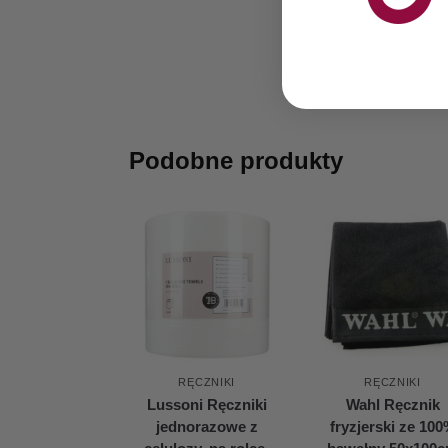
Podobne produkty
RĘCZNIKI
RĘCZNIKI
Lussoni Ręczniki
Wahl Ręcznik
jednorazowe z
fryzjerski ze 10