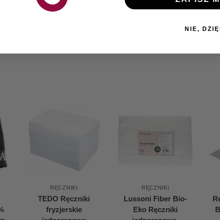
NIE, DZIĘ
SKU:
0000073905
Kategoria:
Ręczniki
Marka:
Lussoni
RĘCZNIKI
RĘCZNIKI
TEDO Ręczniki
Lussoni Fiber Bio-
Rę
0%
fryzjerskie
Eko Ręczniki
B