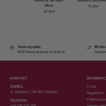
celulozy, na rolce,
bawełny 50x100
26cm
72,00
zł
58,30
zł
Tania wysyłka
90 dni
DPD Pickup Automat za 8,99 zł!
Gwaranc
KONTAKT
INFORMAC
ADRES:
O nas
ul. Targowa 2, 08-400 Garwolin
Regulamin
Polityka pry
TELEFON:
+48 796 375 258
Zwroty i rek