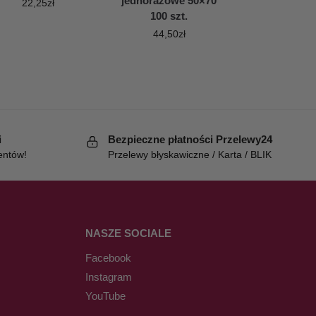
jednorazowe 50×70
22,25
zł
100 szt.
44,50
zł
i
Bezpieczne płatności Przelewy24
entów!
Przelewy błyskawiczne / Karta / BLIK
NASZE SOCIALE
Facebook
Instagram
YouTube