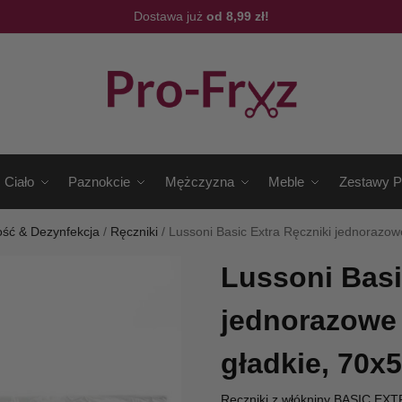
Dostawa już
od 8,99 zł!
Ciało
Paznokcie
Mężczyzna
Meble
Zestawy P
ość & Dezynfekcja
/
Ręczniki
/
Lussoni Basic Extra Ręczniki jednorazowe
Lussoni Basi
jednorazowe 
gładkie, 70x5
Ręczniki z włókniny BASIC EXT