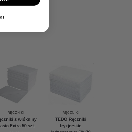
KI
RĘCZNIKI
RĘCZNIKI
czniki z włókniny
TEDO Ręczniki
asic Extra 50 szt.
fryzjerskie