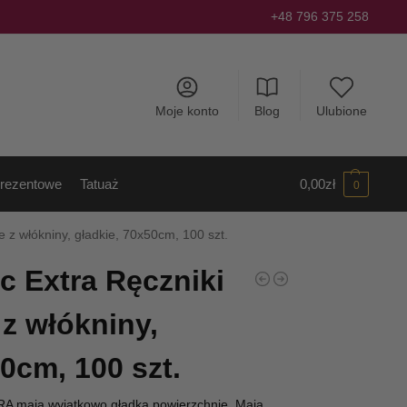
+48 796 375 258
Moje konto
Blog
Ulubione
rezentowe
Tatuaż
0,00
zł
0
 z włókniny, gładkie, 70x50cm, 100 szt.
c Extra Ręczniki
z włókniny,
0cm, 100 szt.
RA mają wyjątkowo gładką powierzchnię. Mają