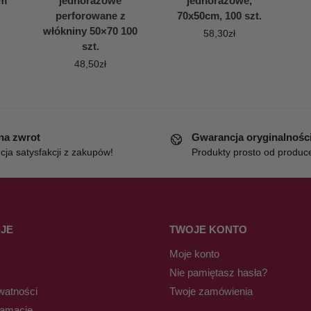
cm
jednorazowe
jednorazowe,
perforowane z
70x50cm, 100 szt.
włókniny 50×70 100
58,30
zł
szt.
48,50
zł
 na zwrot
Gwarancja oryginalnośc
ja satysfakcji z zakupów!
Produkty prosto od produc
JE
TWOJE KONTO
Moje konto
Nie pamiętasz hasła?
watności
Twoje zamówienia
lamacje