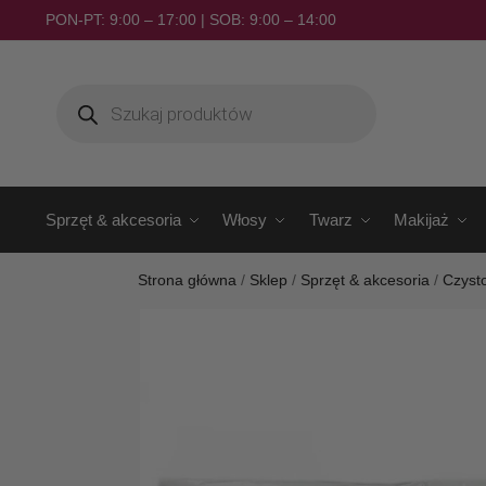
PON-PT: 9:00 – 17:00 | SOB: 9:00 – 14:00
Sprzęt & akcesoria
Włosy
Twarz
Makijaż
Strona główna
/
Sklep
/
Sprzęt & akcesoria
/
Czyst