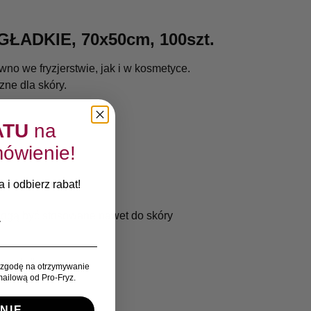
ADKIE, 70x50cm, 100szt.
o we fryzjerstwie, jak i w kosmetyce.
zne dla skóry.
ATU
na
ówienie!
 i odbierz rabat!
 Mogą być stosowane nawet do skóry
go użytku.
zgodę na otrzymywanie
ailową od Pro-Fryz.
NIE