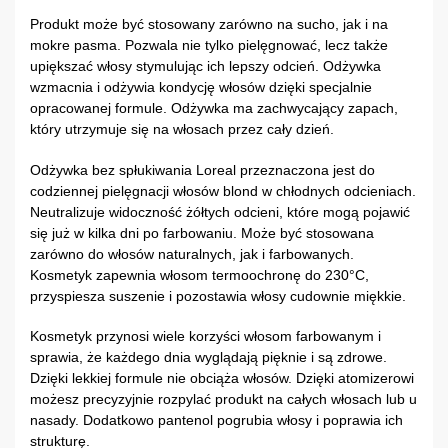
Produkt może być stosowany zarówno na sucho, jak i na
mokre pasma. Pozwala nie tylko pielęgnować, lecz także
upiększać włosy stymulując ich lepszy odcień. Odżywka
wzmacnia i odżywia kondycję włosów dzięki specjalnie
opracowanej formule. Odżywka ma zachwycający zapach,
który utrzymuje się na włosach przez cały dzień.
Odżywka bez spłukiwania Loreal przeznaczona jest do
codziennej pielęgnacji włosów blond w chłodnych odcieniach.
Neutralizuje widoczność żółtych odcieni, które mogą pojawić
się już w kilka dni po farbowaniu. Może być stosowana
zarówno do włosów naturalnych, jak i farbowanych.
Kosmetyk zapewnia włosom termoochronę do 230°C,
przyspiesza suszenie i pozostawia włosy cudownie miękkie.
Kosmetyk przynosi wiele korzyści włosom farbowanym i
sprawia, że każdego dnia wyglądają pięknie i są zdrowe.
Dzięki lekkiej formule nie obciąża włosów. Dzięki atomizerowi
możesz precyzyjnie rozpylać produkt na całych włosach lub u
nasady. Dodatkowo pantenol pogrubia włosy i poprawia ich
strukturę.