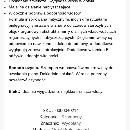
Doskonale zmiękcza i wygładza włosy w dotyku
Ma silne działanie nabłyszczające
Widocznie poprawia odporność włosów
Formuła inspirowana mitycznymi, indyjskimi rytuałami
pielęgnacyjnymi zawiera znane od czasów starożytnych
olejek arganowy i ekstrakt z mirry o silnych właściwościach
regeneracyjnych i nabłyszczających. Dzięki nim włosy są
odpowiednio nawilżone i zdolne do odnowy, a dodatkowo
wyglądają zdrowo i atrakcyjnie. Dodatkowo witamina E
odżywia i dodaje witalności.
Sposób użycia:
Szampon wmasować w mokre włosy do
uzyskania piany. Dokładnie spłukać. W razie potrzeby
powtórzyć czynność.
Efekt:
Idealnie wygładzone, miękkie i lśniące włosy.
SKU:
0000040214
Kategoria:
Szampony
Znacznik:
Wycofany
Marka:
L'Oreal Professionnel