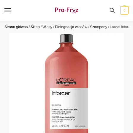
0
Strona główna
/
Sklep
/
Włosy
/
Pielęgnacja włosów
/
Szampony
/
Loreal Inforc