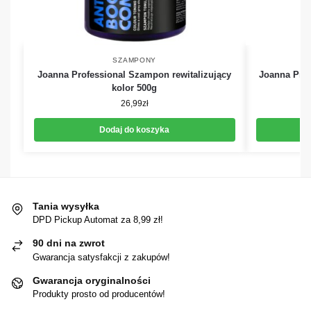
SZAMPONY
Joanna Professional Szampon rewitalizujący
Joanna Pro
kolor 500g
26,99
zł
Dodaj do koszyka
Tania wysyłka
DPD Pickup Automat za 8,99 zł!
90 dni na zwrot
Gwarancja satysfakcji z zakupów!
Gwarancja oryginalności
Produkty prosto od producentów!