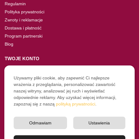
Regulamin
Polityka prywatności
Zwroty i reklamacje
Dostawa i płatność
Program partnerski
Blog
TWOJE KONTO
Moje konto
Nie pamiętasz hasła?
Używamy pliki cookie, aby zapewnić Ci najlepsze
wrażenia z przeglądania, personalizować zawartość
Twoje zamówienia
naszej witryny, analizować jej ruch i wyświetlać
odpowiednie reklamy. Aby uzyskać więcej informacji,
NASZE SOCIALE
zapoznaj się z naszą
polityką prywatności
.
Facebook
Instagram
Odmawiam
Ustawienia
YouTube