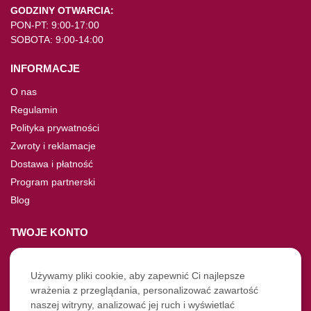
GODZINY OTWARCIA:
PON-PT: 9:00-17:00
SOBOTA: 9:00-14:00
INFORMACJE
O nas
Regulamin
Polityka prywatności
Zwroty i reklamacje
Dostawa i płatność
Program partnerski
Blog
TWOJE KONTO
Moje konto
Nie pamiętasz hasła?
Używamy pliki cookie, aby zapewnić Ci najlepsze
wrażenia z przeglądania, personalizować zawartość
Twoje zamówienia
naszej witryny, analizować jej ruch i wyświetlać