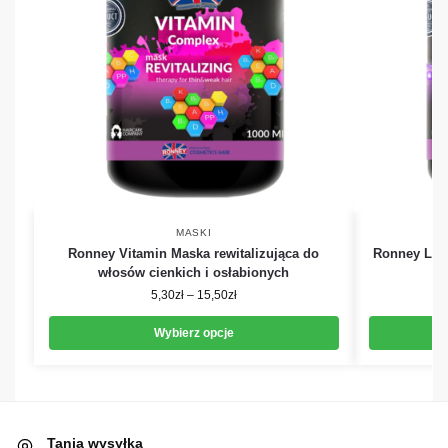
MASKI
Ronney Vitamin Maska rewitalizująca do
Ronney L-A
włosów cienkich i osłabionych
5,30
zł
–
15,50
zł
Wybierz opcje
Tania wysyłka