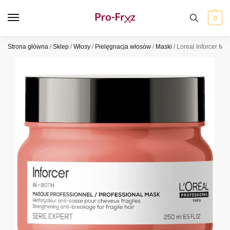
0
Strona główna
/
Sklep
/
Włosy
/
Pielęgnacja włosów
/
Maski
/
Loreal Inforcer M