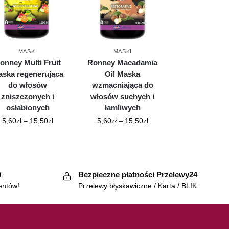
MASKI
MASKI
onney Multi Fruit
Ronney Macadamia
ska regenerująca
Oil Maska
do włosów
wzmacniająca do
zniszczonych i
włosów suchych i
osłabionych
łamliwych
5,60
zł
–
15,50
zł
5,60
zł
–
15,50
zł
i
Bezpieczne płatności Przelewy24
entów!
Przelewy błyskawiczne / Karta / BLIK