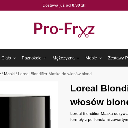
Dostawa już
od 8,99 zł!
Ciało
Paznokcie
Mężczyzna
Meble
Zestawy P
w
/
Maski
/
Loreal Blondifier Maska do włosów blond
Loreal Blond
włosów blon
Loreal Blondifier Maska odżywia
formuły z polifenolami zawartymi