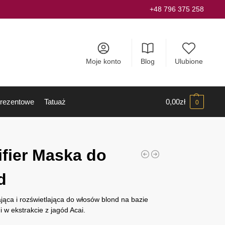
+48 796 375 258
Moje konto
Blog
Ulubione
rezentowe
Tatuaż
0,00
zł
0
ifier Maska do
d
jąca i rozświetlająca do włosów blond na bazie
 w ekstrakcie z jagód Acai.