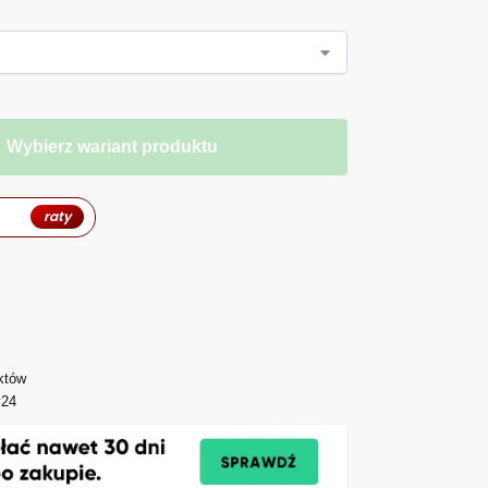
Wybierz wariant produktu
raty
któw
y24