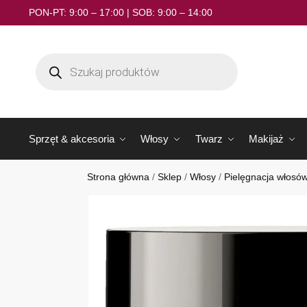
PON-PT: 9:00 – 17:00 | SOB: 9:00 – 14:00
Sprzęt & akcesoria
Włosy
Twarz
Makijaż
Strona główna
/
Sklep
/
Włosy
/
Pielęgnacja włosó