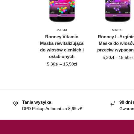
MASKI
MASKI
Ronney Vitamin
Ronney L-Argini
Maska rewitalizująca
Maska do włosó
do włosów cienkich i
przeciw wypadan
osłabionych
5,30
zł
–
15,50
zł
5,30
zł
–
15,50
zł
Tania wysyłka
90 dni
DPD Pickup Automat za 8,99 zł!
Gwaranc