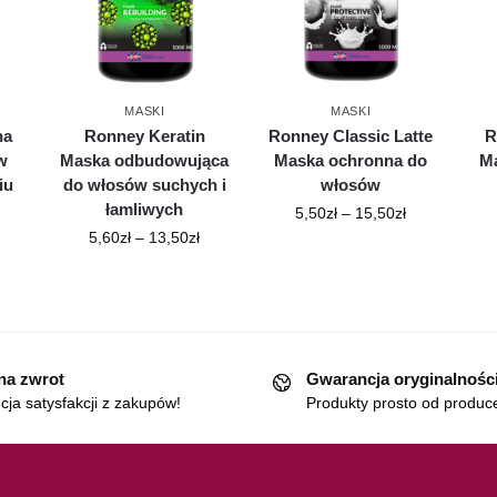
MASKI
MASKI
na
Ronney Keratin
Ronney Classic Latte
R
w
Maska odbudowująca
Maska ochronna do
Ma
iu
do włosów suchych i
włosów
łamliwych
5,50
zł
–
15,50
zł
5,60
zł
–
13,50
zł
 na zwrot
Gwarancja oryginalnośc
ja satysfakcji z zakupów!
Produkty prosto od produc