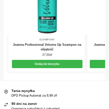
SZAMPONY
Joanna Professional Volume Up Szampon na
Joanna P
objętość
27,50
zł
Dodaj do koszyka
Tania wysyłka
DPD Pickup Automat za 8,99 zł!
90 dni na zwrot
Gwarancja satysfakcji z zakupów!