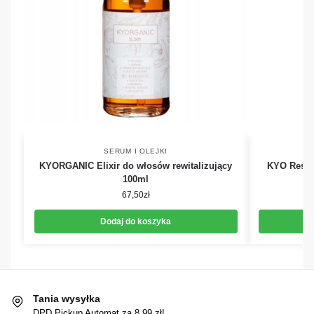
SERUM I OLEJKI
KYORGANIC Elixir do włosów rewitalizujący
KYO Restr
100ml
67,50
zł
Dodaj do koszyka
Tania wysyłka
DPD Pickup Automat za 8,99 zł!