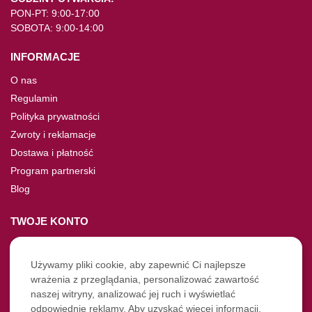
PON-PT: 9:00-17:00
SOBOTA: 9:00-14:00
INFORMACJE
O nas
Regulamin
Polityka prywatności
Zwroty i reklamacje
Dostawa i płatność
Program partnerski
Blog
TWOJE KONTO
Moje konto
Nie pamiętasz hasła?
Używamy pliki cookie, aby zapewnić Ci najlepsze
wrażenia z przeglądania, personalizować zawartość
Twoje zamówienia
naszej witryny, analizować jej ruch i wyświetlać
odpowiednie reklamy. Aby uzyskać więcej informacji,