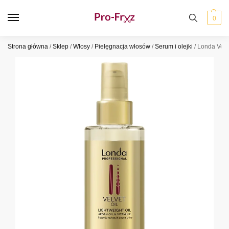
0
Strona główna
/
Sklep
/
Włosy
/
Pielęgnacja włosów
/
Serum i olejki
/
Londa Velv