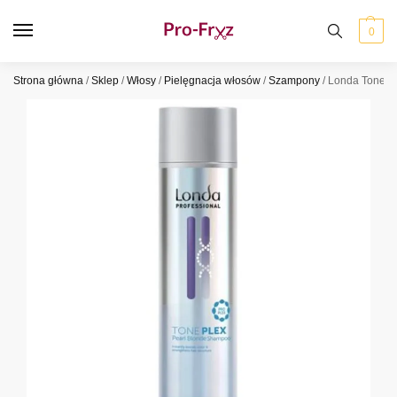
0
Strona główna
/
Sklep
/
Włosy
/
Pielęgnacja włosów
/
Szampony
/
Londa TonePl