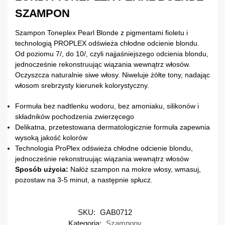
SZAMPON
Szampon Toneplex Pearl Blonde z pigmentami fioletu i
technologią PROPLEX odświeża chłodne odcienie blondu.
Od poziomu 7/, do 10/, czyli najjaśniejszego odcienia blondu,
jednocześnie rekonstruując wiązania wewnątrz włosów.
Oczyszcza naturalnie siwe włosy. Niweluje żółte tony, nadając
włosom srebrzysty kierunek kolorystyczny.
Formuła bez nadtlenku wodoru, bez amoniaku, silikonów i
składników pochodzenia zwierzęcego
Delikatna, przetestowana dermatologicznie formuła zapewnia
wysoką jakość kolorów
Technologia ProPlex odświeża chłodne odcienie blondu,
jednocześnie rekonstruując wiązania wewnątrz włosów
Sposób użycia:
Nałóż szampon na mokre włosy, wmasuj,
pozostaw na 3-5 minut, a następnie spłucz.
SKU:
GAB0712
Kategoria:
Szampony