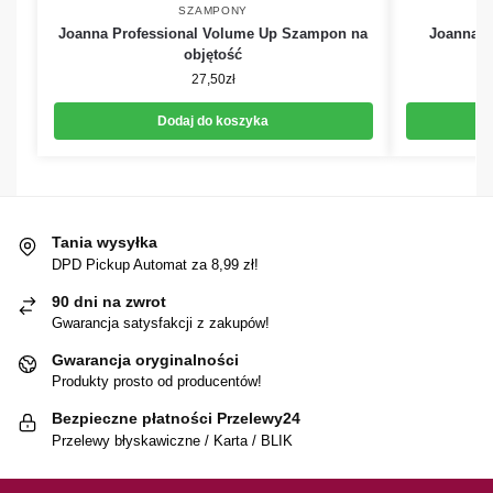
SZAMPONY
Joanna Professional Volume Up Szampon na
Joanna P
objętość
27,50
zł
Dodaj do koszyka
Tania wysyłka
DPD Pickup Automat za 8,99 zł!
90 dni na zwrot
Gwarancja satysfakcji z zakupów!
Gwarancja oryginalności
Produkty prosto od producentów!
Bezpieczne płatności Przelewy24
Przelewy błyskawiczne / Karta / BLIK