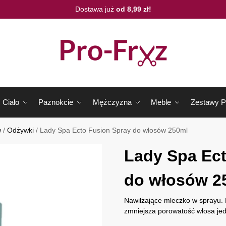
Dostawa już
od 8,99 zł!
Ciało
Paznokcie
Mężczyzna
Meble
Zestawy P
w
/
Odżywki
/
Lady Spa Ecto Fusion Spray do włosów 250ml
Lady Spa Ect
do włosów 2
Nawilżające mleczko w sprayu
zmniejsza porowatość włosa jed