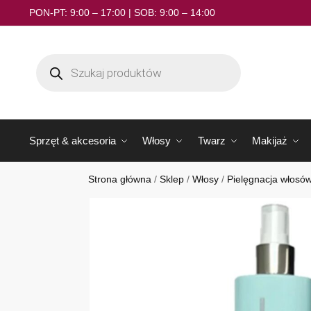
PON-PT: 9:00 – 17:00 | SOB: 9:00 – 14:00
Sprzęt & akcesoria
Włosy
Twarz
Makijaż
Strona główna
/
Sklep
/
Włosy
/
Pielęgnacja włosó