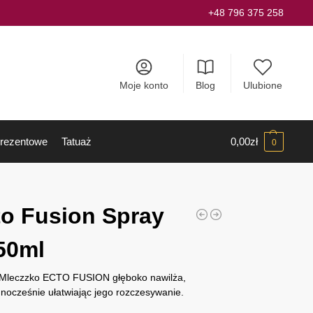
+48 796 375 258
Moje konto
Blog
Ulubione
rezentowe
Tatuaż
0,00
zł
0
o Fusion Spray
50ml
. Mleczzko ECTO FUSION głęboko nawilża,
nocześnie ułatwiając jego rozczesywanie.