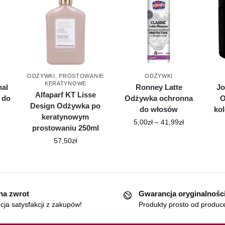
ODŻYWKI
,
PROSTOWANIE
ODŻYWKI
KERATYNOWE
nal
Ronney Latte
Jo
Alfaparf KT Lisse
 do
Odżywka ochronna
O
Design Odżywka po
do włosów
ko
keratynowym
5,00
zł
–
41,99
zł
prostowaniu 250ml
57,50
zł
 na zwrot
Gwarancja oryginalnośc
ja satysfakcji z zakupów!
Produkty prosto od produc