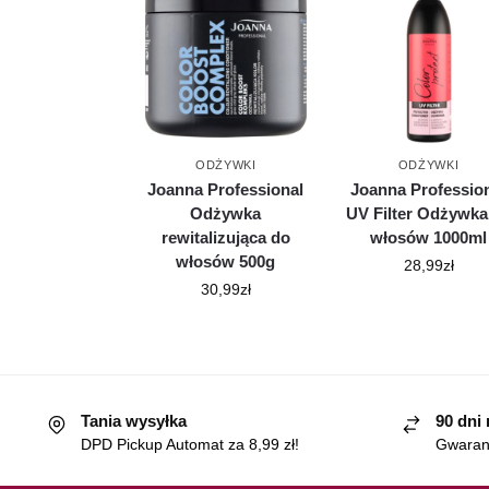
ODŻYWKI
ODŻYWKI
Joanna Professional
Joanna Professio
Odżywka
UV Filter Odżywka
rewitalizująca do
włosów 1000ml
włosów 500g
28,99
zł
30,99
zł
Tania wysyłka
90 dni
DPD Pickup Automat za 8,99 zł!
Gwaranc