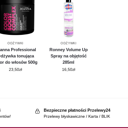
ODŻYWKI
ODŻYWKI
anna Professional
Ronney Volume Up
dżywka tonująca
Spray na objętość
lor do włosów 500g
285ml
23,50
zł
16,50
zł
i
Bezpieczne płatności Przelewy24
entów!
Przelewy błyskawiczne / Karta / BLIK