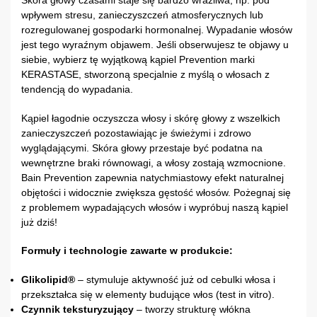
Skóra głowy czasami staje się bardzo wrażliwa, np. pod
wpływem stresu, zanieczyszczeń atmosferycznych lub
rozregulowanej gospodarki hormonalnej. Wypadanie włosów
jest tego wyraźnym objawem. Jeśli obserwujesz te objawy u
siebie, wybierz tę wyjątkową kąpiel Prevention marki
KERASTASE, stworzoną specjalnie z myślą o włosach z
tendencją do wypadania.
Kąpiel łagodnie oczyszcza włosy i skórę głowy z wszelkich
zanieczyszczeń pozostawiając je świeżymi i zdrowo
wyglądającymi. Skóra głowy przestaje być podatna na
wewnętrzne braki równowagi, a włosy zostają wzmocnione.
Bain Prevention zapewnia natychmiastowy efekt naturalnej
objętości i widocznie zwiększa gęstość włosów. Pożegnaj się
z problemem wypadających włosów i wypróbuj naszą kąpiel
już dziś!
Formuły i technologie zawarte w produkcie:
Glikolipid®
– stymuluje aktywność już od cebulki włosa i
przekształca się w elementy budujące włos (test in vitro).
Czynnik teksturyzujący
– tworzy strukturę włókna