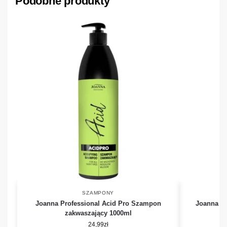
Podobne produkty
SZAMPONY
Joanna Professional Acid Pro Szampon
Joanna P
zakwaszający 1000ml
24,99
zł