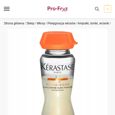
0
Strona główna
/
Sklep
/
Włosy
/
Pielęgnacja włosów
/
Ampułki, toniki, wcierki
/
Ke