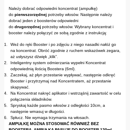
Należy dobrać odpowiedni koncentrat (ampułkę)
do
pierwszorzędnej
potrzeby włosów. Następnie należy
dobrać jeden z boosterów odpowiedni
do
drugorzędnej
potrzeby włosów. Wybrany koncentrat i
booster należy połączyć ze sobą zgodnie z instrukcją:
Weź do ręki Booster i po zdjęciu z niego nasadki nałóż go
na koncentrat. Obróć zgodnie z ruchem wskazówek zegara,
aż usłyszysz dźwięk „klik”.
Inteligentny system odmierzania wypełni Koncentrat
odpowiednią ilością Boostera (6ml).
Zaczekaj, aż płyn przestanie wypływać, następnie odkręć
Booster i przytrzymaj nad Koncentratem, aż przestanie
skapywać.
Na Koncentrat nakręć aplikator i wstrząśnij zawartość w celu
połączenia składników.
Spryskaj każde pasmo włosów z odległości 10cm, a
następnie wmasuj w długości.
Spłucz. Nie wymaga trzymania na włosach.
AMPUŁKĘ MOŻNA STOSOWAĆ RÓWNIEŻ BEZ
BOOSTERA. AMPUŁKA PASUJE DO BOOSTER 120ml.