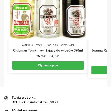
AMPUŁKI, TONIKI, WCIERKI
,
ODŻYWKI
A
Clubman Tonik nawilżający do włosów 370ml
Joanna Rzep
65,50
zł
–
84,90
zł
Wybierz opcje
Tania wysyłka
DPD Pickup Automat za 8,99 zł!
90 dni na zwrot