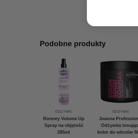
Podobne produkty
ODŻYWKI
ODŻYWKI
Ronney Volume Up
Joanna Professio
Spray na objętość
Odżywka tonują
285ml
kolor do włosów 5