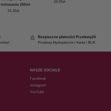
28,99
zł
rostowaniu 250ml
51,30
zł
i
Bezpieczne płatności Przelewy24
entów!
Przelewy błyskawiczne / Karta / BLIK
NASZE SOCIALE
Facebook
Instagram
YouTube