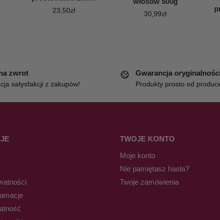
włosów 500g
p
23,50
zł
30,99
zł
 na zwrot
Gwarancja oryginalnośc
ja satysfakcji z zakupów!
Produkty prosto od produc
JE
TWOJE KONTO
Moje konto
Nie pamiętasz hasła?
watności
Twoje zamówienia
lamacje
łatność