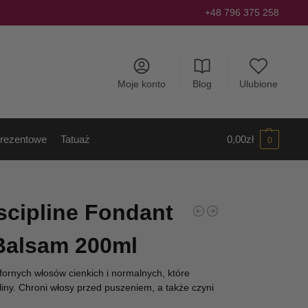
+48 796 375 258
Moje konto
Blog
Ulubione
rezentowe
Tatuaż
0,00
zł
0
scipline Fondant
 Balsam 200ml
rnych włosów cienkich i normalnych, które
iny. Chroni włosy przed puszeniem, a także czyni