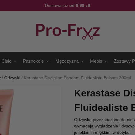
Dostawa już
od 8,99 zł!
Ciało
Paznokcie
Mężczyzna
Meble
Zestawy P
w
/
Odżywki
/
Kerastase Discipline Fondant Fluidealiste Balsam 200ml
Kerastase Di
Fluidealiste
Odżywka przeznaczona do niesfo
wymagają wygładzenia i dyscypl
je lekkimi i miękkimi w dotyku.