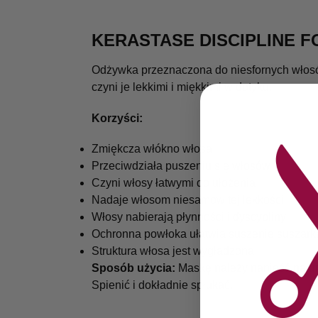
KERASTASE DISCIPLINE F
Odżywka przeznaczona do niesfornych włosów
czyni je lekkimi i miękkimi w dotyku.
Korzyści:
Zmiękcza włókno włosa
Przeciwdziała puszeniu się włosów
Czyni włosy łatwymi do ułożenia
Nadaje włosom niesamowitej lekkości
Włosy nabierają płynności i dyscypliny
Ochronna powłoka ułatwia suszenie suszark
Struktura włosa jest wygładzona
Sposób użycia:
Maskę należy nanieść na um
Spienić i dokładnie spłukać.