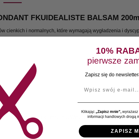
ONDANT FKUIDEALISTE BALSAM 200m
 cienkich i normalnych, które wymagają wygładzenia i dyscypl
10% RAB
pierwsze zam
Zapisz się do newslettera
E-mail
ą
Klikając
„Zapisz mnie”,
wyrażasz 
informacji handlowych drogą m
yte i wytarte ręcznikiem włosy. Wmasować w długości oraz ko
ZAPISZ M