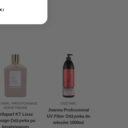
KI
e
ŻYWKI
,
PROSTOWANIE
ODŻYWKI
KERATYNOWE
Joanna Professional
Alfaparf KT Lisse
UV Filter Odżywka do
esign Odżywka po
włosów 1000ml
keratynowym