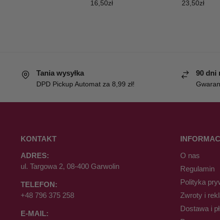
16,50
zł
23,50
zł
Tania wysyłka
90 dni
DPD Pickup Automat za 8,99 zł!
Gwaranc
KONTAKT
INFORMAC
ADRES:
O nas
ul. Targowa 2, 08-400 Garwolin
Regulamin
Polityka pry
TELEFON:
+48 796 375 258
Zwroty i rek
Dostawa i p
E-MAIL: