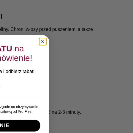
l
iny. Chroni włosy przed puszeniem, a także
ATU
na
ówienie!
 i odbierz rabat!
zgodę na otrzymywanie
ailową od Pro-Fryz.
ńce włosów. Pozostawić na 2-3 minuty.
NIE