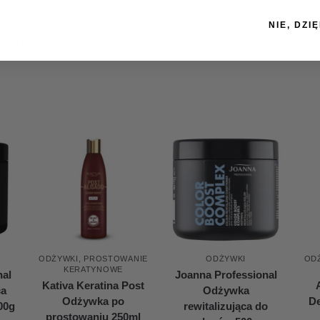
NIE, DZIĘ
SKU:
0000045566
Kategoria:
Odżywki
Marka:
Kerastas
ODŻYWKI
,
PROSTOWANIE
ODŻYWKI
OD
KERATYNOWE
nal
Joanna Professional
Kativa Keratina Post
ca
Odżywka
Odżywka po
D
00g
rewitalizująca do
prostowaniu 250ml