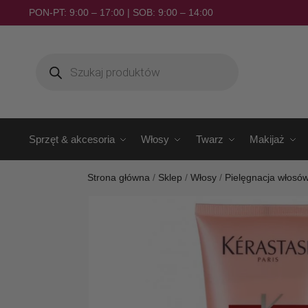
PON-PT: 9:00 – 17:00 | SOB: 9:00 – 14:00
Sprzęt & akcesoria
Włosy
Twarz
Makijaż
Strona główna
/
Sklep
/
Włosy
/
Pielęgnacja włosó