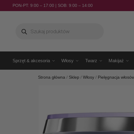
PON-PT: 9:00 – 17:00 | SOB: 9:00 – 14:00
Sprzęt & akcesoria
Włosy
Twarz
Makijaż
Strona główna
/
Sklep
/
Włosy
/
Pielęgnacja włosó