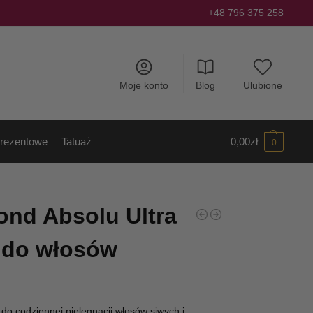
+48 796 375 258
Moje konto
Blog
Ulubione
rezentowe
Tatuaż
0,00
zł
0
ond Absolu Ultra
 do włosów
o codziennej pielęgnacji włosów siwych i