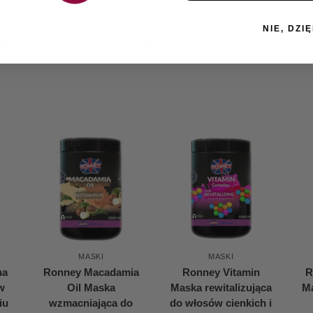
NIE, DZIĘ
66804
Kategoria:
Maski
Marka:
Kerastase
Cena/100ml:
1
MASKI
MASKI
na
Ronney Macadamia
Ronney Vitamin
R
w
Oil Maska
Maska rewitalizująca
Ma
iu
wzmacniająca do
do włosów cienkich i