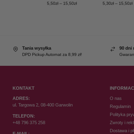
5,50
zł
–
15,50
zł
5,30
zł
–
15,50
zł
Tania wysyłka
90 dni
DPD Pickup Automat za 8,99 zł!
Gwaranc
KONTAKT
INFORMAC
ADRES:
O nas
ul. Targowa 2, 08-400 Garwolin
Regulamin
Polityka pry
TELEFON:
+48 796 375 258
Zwroty i rek
Dostawa i p
E-MAIL: