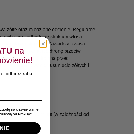
uwa żółte oraz miedziane odcienie. Regularne
nawilżenie i odbudowę struktury włosa.
pełną blasku strukturę. Zawartość kwasu
ATU
na
e. Stanowi doskonałą ochronę przeciw
ówienie!
 stanowią barierę ochronną przed
zez zneutralizowanie i usunięcie żółtych i
.
 i odbierz rabat!
zgodę na otrzymywanie
tawić na 5 lub 10 minut (w zależności od
ailową od Pro-Fryz.
NIE