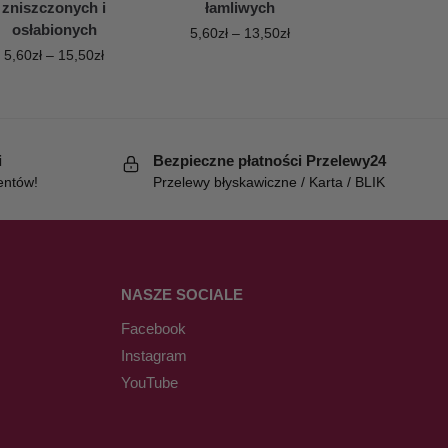
zniszczonych i
łamliwych
osłabionych
5,60
zł
–
13,50
zł
5,60
zł
–
15,50
zł
i
Bezpieczne płatności Przelewy24
entów!
Przelewy błyskawiczne / Karta / BLIK
NASZE SOCIALE
Facebook
Instagram
YouTube