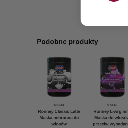
SKU:
00000
Podobne produkty
MASKI
MASKI
Ronney Classic Latte
Ronney L-Argini
Maska ochronna do
Maska do włosó
włosów
przeciw wypadan