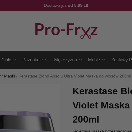
Dostawa już
od 8,99 zł!
Ciało
Paznokcie
Mężczyzna
Meble
Zestawy P
w
/
Maski
/
Kerastase Blond Absolu Ultra Violet Maska do włosów 200ml
Kerastase Bl
Violet Maska
200ml
Fioletowa maska przeznaczona d