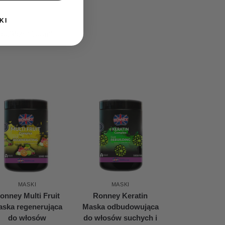
KI
60,95
zł
/ 100ml
MASKI
MASKI
onney Multi Fruit
Ronney Keratin
ska regenerująca
Maska odbudowująca
do włosów
do włosów suchych i