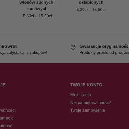
włosów suchych i
osłabionych
łamliwych
5,30
zł
–
15,50
zł
5,60
zł
–
15,50
zł
 na zwrot
Gwarancja oryginalnośc
ja satysfakcji z zakupów!
Produkty prosto od produc
JE
TWOJE KONTO
Moje konto
Nie pamiętasz hasła?
watności
Twoje zamówienia
lamacje
łatność