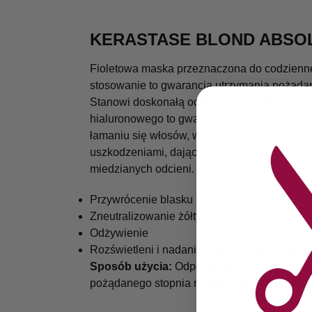
KERASTASE BLOND ABSOL
Fioletowa maska przeznaczona do codziennej 
stosowanie to gwarancja utrzymania pożądane
Stanowi doskonałą ochronę przed utlenianie
hialuronowego to gwarancja naprawy uszkodz
łamaniu się włosów, wzmacniając ich struktur
uszkodzeniami, dając nawilżenie i ukojenie. 
miedzianych odcieni. Włosy zyskują naturalny
Przywrócenie blasku i miękkości
Zneutralizowanie żółtych i miedzianych tonó
Odżywienie
Rozświetleni i nadanie naturalnego, równom
Sposób użycia:
Odpowiednią ilość produktu 
pożądanego stopnia neutralizacji). Zwilżyć, s