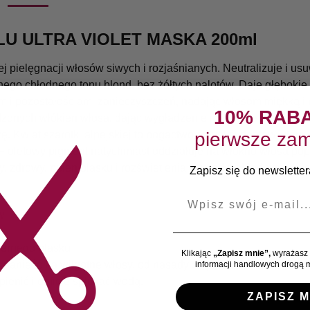
U ULTRA VIOLET MASKA 200ml
pielęgnacji włosów siwych i rozjaśnianych. Neutralizuje i us
go chłodnego tonu blond, bez żółtych nalotów. Daje głębokie 
m i pozostałościami zanieczyszczeń, nadając włosom miękką i 
10% RAB
onych włókien włosa, dając wygładzenie i głębokie nawilżeni
pierwsze zam
ę. Kwiat szarotki alpejskiej to bogactwo antyoksydantów, które
Fioletowy pigment natychmiast oddziałuje na włókno włosa popr
, zdrowy, pełen blasku i rozświetlenia wygląd o chłodnym tonie
Zapisz się do newslettera
E-mail
w
iernego blasku
Klikając
„Zapisz mnie”,
wyrażasz 
nanieść na wilgotne włosy, od nasady aż po same końce. Pozos
informacji handlowych drogą m
pienić i obficie spłukać wodą.
ZAPISZ M