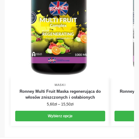
MASKI
Ronney Multi Fruit Maska regenerująca do
Ronney Cl
włosów zniszczonych i osłabionych
5,60
zł
–
15,50
zł
Wybierz opcje