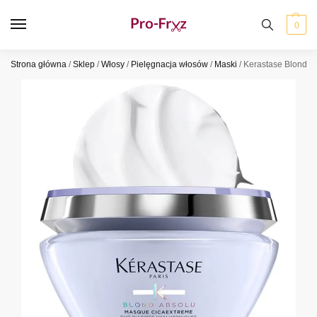
0
Strona główna
/
Sklep
/
Włosy
/
Pielęgnacja włosów
/
Maski
/
Kerastase Blond A