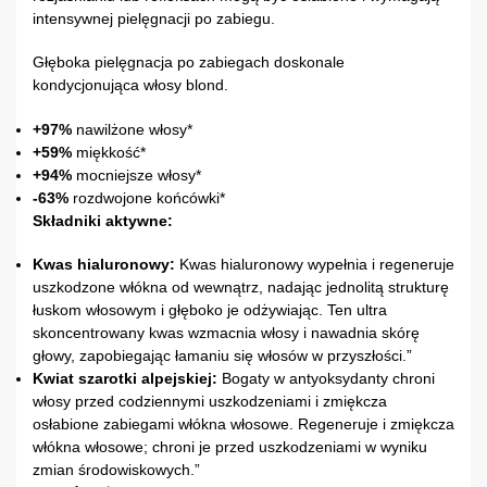
intensywnej pielęgnacji po zabiegu.
Głęboka pielęgnacja po zabiegach doskonale
kondycjonująca włosy blond.
+97%
nawilżone włosy*
+59%
miękkość*
+94%
mocniejsze włosy*
-63%
rozdwojone końcówki*
Składniki aktywne:
Kwas hialuronowy:
Kwas hialuronowy wypełnia i regeneruje
uszkodzone włókna od wewnątrz, nadając jednolitą strukturę
łuskom włosowym i głęboko je odżywiając. Ten ultra
skoncentrowany kwas wzmacnia włosy i nawadnia skórę
głowy, zapobiegając łamaniu się włosów w przyszłości.”
Kwiat szarotki alpejskiej:
Bogaty w antyoksydanty chroni
włosy przed codziennymi uszkodzeniami i zmiękcza
osłabione zabiegami włókna włosowe. Regeneruje i zmiękcza
włókna włosowe; chroni je przed uszkodzeniami w wyniku
zmian środowiskowych.”