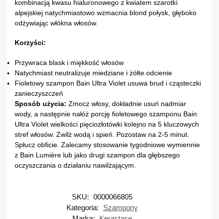
kombinacją kwasu hialuronowego z kwiatem szarotki
alpejskiej natychmiastowo wzmacnia blond połysk, głęboko
odżywiając włókna włosów.
Korzyści:
Przywraca blask i miękkość włosów
Natychmiast neutralizuje miedziane i żółte odcienie
Fioletowy szampon Bain Ultra Violet usuwa brud i cząsteczki
zanieczyszczeń
Sposób użycia:
Zmocz włosy, dokładnie usuń nadmiar
wody, a następnie nałóż porcję fioletowego szamponu Bain
Ultra Violet wielkości pięciozłotówki kolejno na 5 kluczowych
stref włosów. Zwilż wodą i spień. Pozostaw na 2-5 minut.
Spłucz obficie. Zalecamy stosowanie tygodniowe wymiennie
z Bain Lumière lub jako drugi szampon dla głębszego
oczyszczania o działaniu nawilżającym.
SKU:
0000066805
Kategoria:
Szampony
Marka:
Kerastase