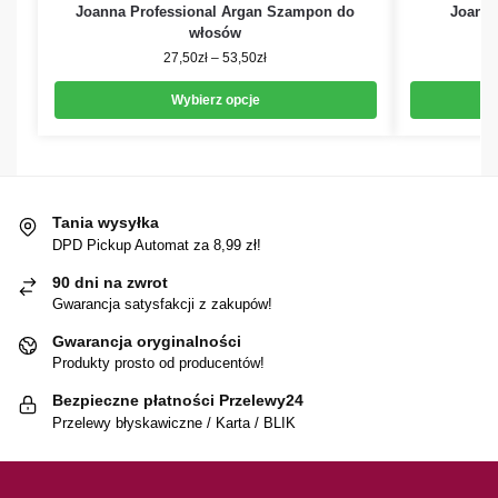
Joanna Professional Argan Szampon do
Joanna
włosów
27,50
zł
–
53,50
zł
Wybierz opcje
Tania wysyłka
DPD Pickup Automat za 8,99 zł!
90 dni na zwrot
Gwarancja satysfakcji z zakupów!
Gwarancja oryginalności
Produkty prosto od producentów!
Bezpieczne płatności Przelewy24
Przelewy błyskawiczne / Karta / BLIK