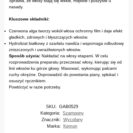
Sprawia, że włosy stają się lekkie, miękkie i puszyste u
nasady.
Kluczowe składniki:
Czerwona alga tworzy wokół włosa ochronny film i daje efekt
gładkich, zdrowych i błyszczących włosów.
Hydrolizat białkowy z szarłatu nawilża i wspomaga odbudowę
zniszczonych i uwrażliwionych włosów.
Sposób użycia:
Nakładać na włosy etapami. W celu
rozprowadzenia preparatu przeczesać włosy, kierując się od
linii włosów ku górze głowy. Masować, wykonując palcami
ruchy okrężne. Doprowadzić do powstania piany, spłukać i
osuszyć ręcznikiem.
Powtórzyć w razie potrzeby.
SKU:
GAB0529
Kategoria:
Szampony
Znacznik:
Wycofany
Marka:
Kemon